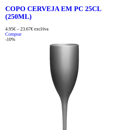
COPO CERVEJA EM PC 25CL
(250ML)
4.95
€
–
23.67
€
excl/iva
Comprar
-10%