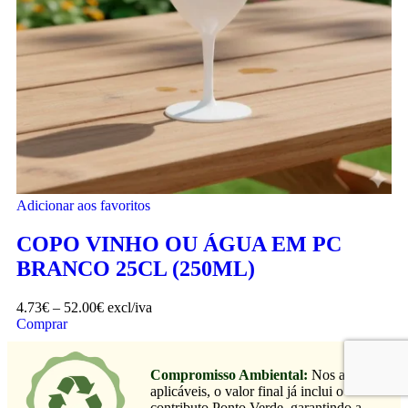
Adicionar aos favoritos
COPO VINHO OU ÁGUA EM PC
BRANCO 25CL (250ML)
4.73
€
–
52.00
€
excl/iva
Comprar
Compromisso Ambiental:
Nos artigos
aplicáveis, o valor final já inclui o
contributo Ponto Verde, garantindo a