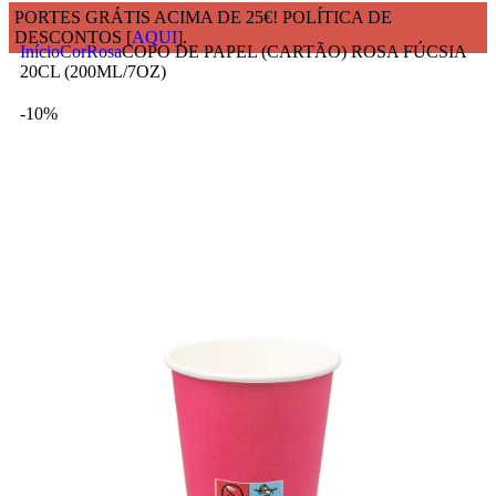
PORTES GRÁTIS ACIMA DE 25€! POLÍTICA DE
DESCONTOS [
AQUI
].
Início
Cor
Rosa
COPO DE PAPEL (CARTÃO) ROSA FÚCSIA
20CL (200ML/7OZ)
-10%