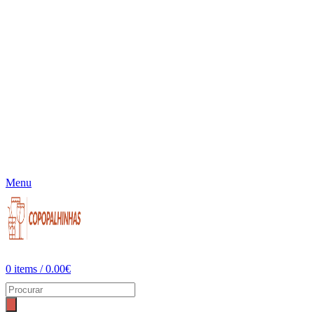
Menu
0
items
/
0.00
€