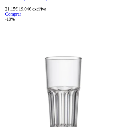
21.15
€
19.04
€
excl/iva
Comprar
-10%