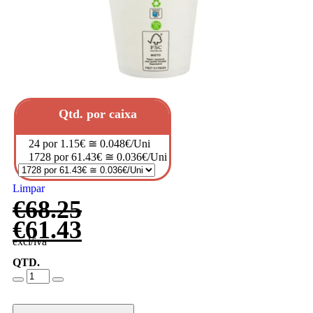
Qtd. por caixa
24 por 1.15€ ≅ 0.048€/Uni
1728 por 61.43€ ≅ 0.036€/Uni
Limpar
€
68.25
€
61.43
excl/iva
QTD.