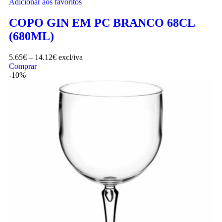
Adicionar aos favoritos
COPO GIN EM PC BRANCO 68CL
(680ML)
5.65
€
–
14.12
€
excl/iva
Comprar
-10%