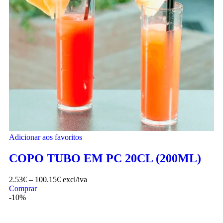
Adicionar aos favoritos
COPO TUBO EM PC 20CL (200ML)
2.53
€
–
100.15
€
excl/iva
Comprar
-10%