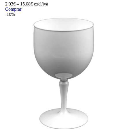
2.93
€
–
15.08
€
excl/iva
Comprar
-10%