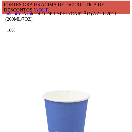
PORTES GRÁTIS ACIMA DE 25€! POLÍTICA DE
DESCONTOS [
AQUI
].
Início
Cor
Azul
COPO DE PAPEL (CARTÃO) AZUL 20CL
(200ML/7OZ)
-10%