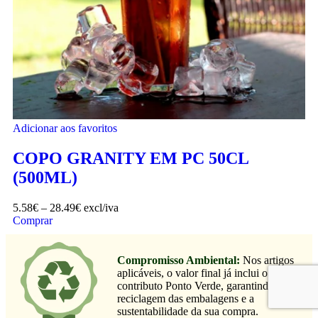
Adicionar aos favoritos
COPO GRANITY EM PC 50CL
(500ML)
5.58
€
–
28.49
€
excl/iva
Comprar
Compromisso Ambiental:
Nos artigos
aplicáveis, o valor final já inclui o
contributo Ponto Verde, garantindo a
reciclagem das embalagens e a
sustentabilidade da sua compra.