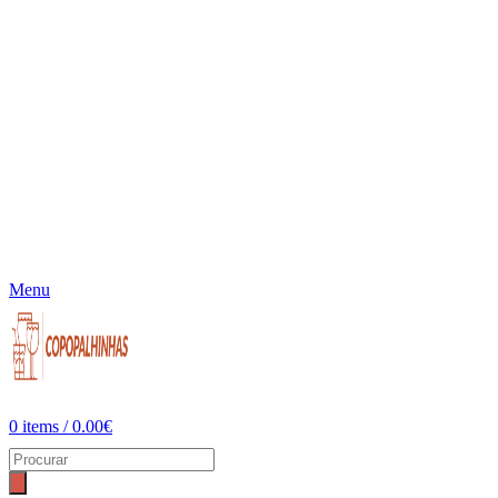
Menu
0
items
/
0.00
€