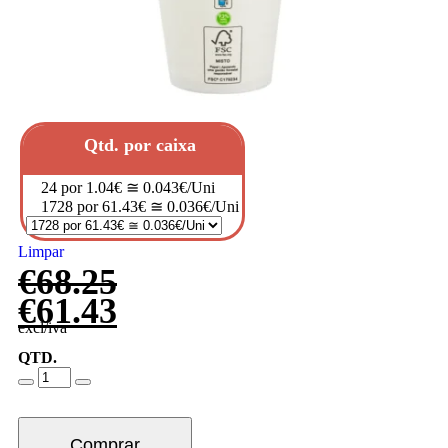
Qtd. por caixa
24 por 1.04€ ≅ 0.043€/Uni
1728 por 61.43€ ≅ 0.036€/Uni
Limpar
€
68.25
€
61.43
excl/iva
QTD.
Comprar