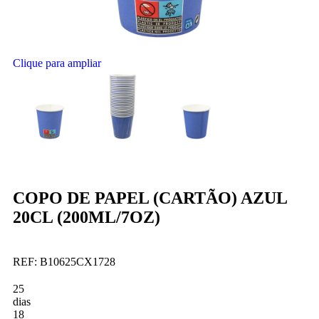
Clique para ampliar
COPO DE PAPEL (CARTÃO) AZUL
20CL (200ML/7OZ)
REF:
B10625CX1728
25
dias
18