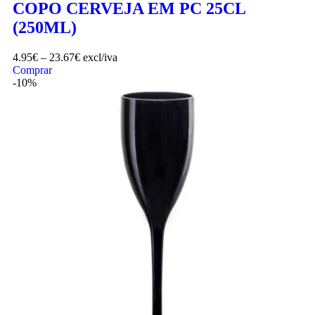
COPO CERVEJA EM PC 25CL
(250ML)
4.95
€
–
23.67
€
excl/iva
Comprar
-10%