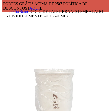
PORTES GRÁTIS ACIMA DE 25€! POLÍTICA DE
DESCONTOS [
AQUI
].
Início
Cor
Branco
COPO DE PAPEL BRANCO EMBALADO
INDIVIDUALMENTE 24CL (240ML)