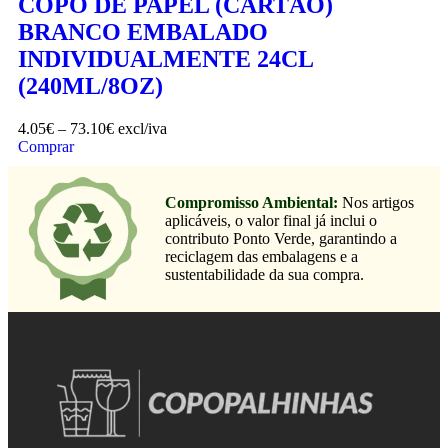
COPO DE PAPEL (CARTÃO)
BRANCO EMBALADO
INDIVIDUALMENTE 24CL
(240ML/8OZ)
4.05
€
–
73.10
€
excl/iva
Comprar
Compromisso Ambiental:
Nos artigos
aplicáveis, o valor final já inclui o
contributo Ponto Verde, garantindo a
reciclagem das embalagens e a
sustentabilidade da sua compra.