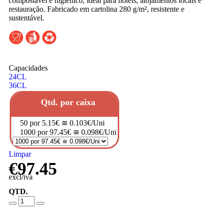
compostável e higiénico, ideal para hotéis, alojamentos locais e
restauração. Fabricado em cartolina 280 g/m², resistente e
sustentável.
Capacidades
24CL
36CL
Qtd. por caixa
50 por 5.15€ ≅ 0.103€/Uni
1000 por 97.45€ ≅ 0.098€/Uni
Limpar
€
97.45
excl/iva
QTD.