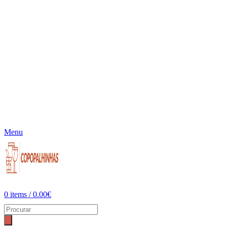
Menu
0
items
/
0.00
€