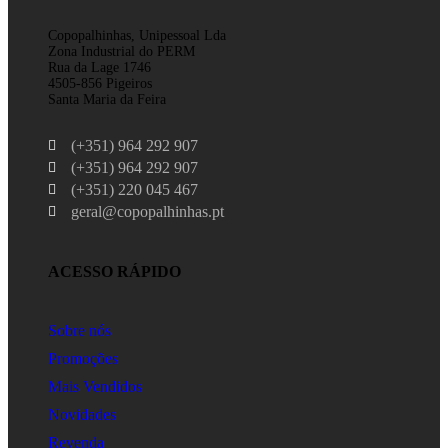
Copopalhinhas, Unipessoal Lda
Zona Industrial do PERM
Rua da Lage 1746
4505-856 Pigeiros
Santa Maria da Feira
(+351) 964 292 907
(+351) 964 292 907
(+351) 220 045 467
geral@copopalhinhas.pt
ACESSO RÁPIDO
Sobre nós
Promoções
Mais Vendidos
Novidades
Revenda