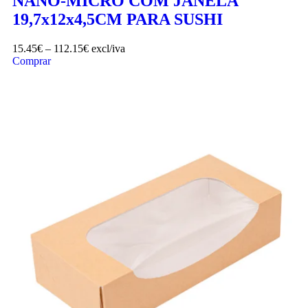
NANO-MICRO COM JANELA
19,7x12x4,5CM PARA SUSHI
15.45
€
–
112.15
€
excl/iva
Comprar