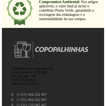
Compromisso Ambiental:
Nos artigos
aplicáveis, o valor final já inclui o
contributo Ponto Verde, garantindo a
reciclagem das embalagens e a
sustentabilidade da sua compra.
Copopalhinhas, Unipessoal Lda
Zona Industrial do PERM
Rua da Lage 1746
4505-856 Pigeiros
Santa Maria da Feira
(+351) 964 292 907
(+351) 964 292 907
(+351) 220 045 467