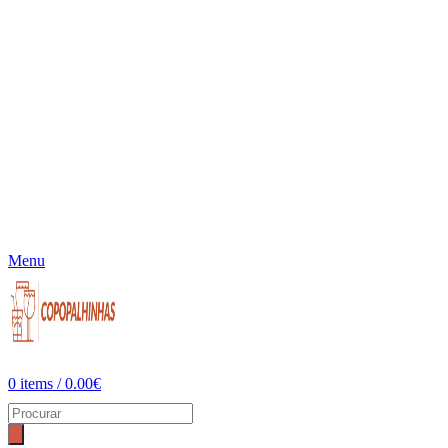
Menu
0
items
/
0.00
€