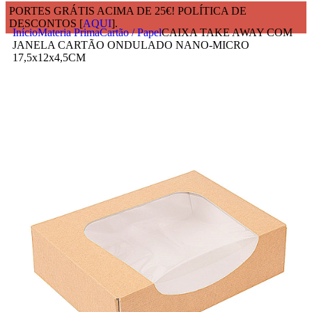
PORTES GRÁTIS ACIMA DE 25€! POLÍTICA DE
DESCONTOS [
AQUI
].
Início
Materia Prima
Cartão / Papel
CAIXA TAKE AWAY COM
JANELA CARTÃO ONDULADO NANO-MICRO
17,5x12x4,5CM