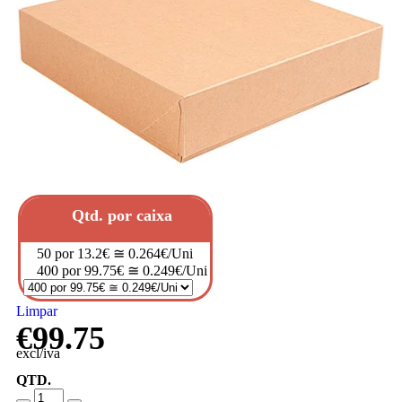
Qtd. por caixa
50 por 13.2€ ≅ 0.264€/Uni
400 por 99.75€ ≅ 0.249€/Uni
Limpar
€
99.75
excl/iva
QTD.