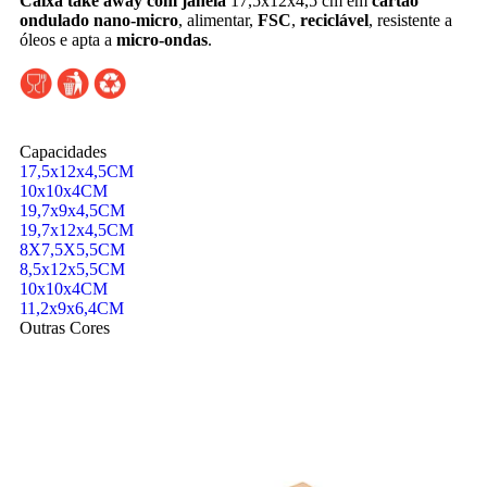
Caixa take away com janela
17,5x12x4,5 cm em
cartão
ondulado nano-micro
, alimentar,
FSC
,
reciclável
, resistente a
óleos e apta a
micro-ondas
.
Capacidades
17,5x12x4,5CM
10x10x4CM
19,7x9x4,5CM
19,7x12x4,5CM
8X7,5X5,5CM
8,5x12x5,5CM
10x10x4CM
11,2x9x6,4CM
Outras Cores