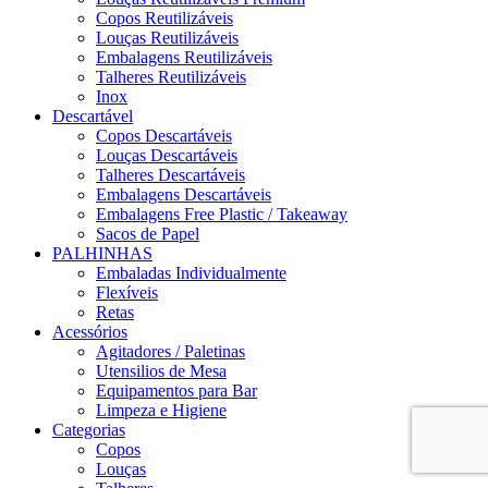
Copos Reutilizáveis
Louças Reutilizáveis
Embalagens Reutilizáveis
Talheres Reutilizáveis
Inox
Descartável
Copos Descartáveis
Louças Descartáveis
Talheres Descartáveis
Embalagens Descartáveis
Embalagens Free Plastic / Takeaway
Sacos de Papel
PALHINHAS
Embaladas Individualmente
Flexíveis
Retas
Acessórios
Agitadores / Paletinas
Utensilios de Mesa
Equipamentos para Bar
Limpeza e Higiene
Categorias
Copos
Louças