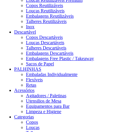
Louças Reutilizáveis Premium
Copos Reutilizáveis
Louças Reutilizáveis
Embalagens Reutilizáveis
Talheres Reutilizáveis
Inox
Descartável
Copos Descartáveis
Louças Descartáveis
Talheres Descartáveis
Embalagens Descartáveis
Embalagens Free Plastic / Takeaway
Sacos de Papel
PALHINHAS
Embaladas Individualmente
Flexíveis
Retas
Acessórios
Agitadores / Paletinas
Utensilios de Mesa
Equipamentos para Bar
Limpeza e Higiene
Categorias
Copos
Louças