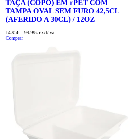
TAÇA (COPO) EM rPET COM
TAMPA OVAL SEM FURO 42,5CL
(AFERIDO A 30CL) / 12OZ
14.95
€
–
99.99
€
excl/iva
Comprar