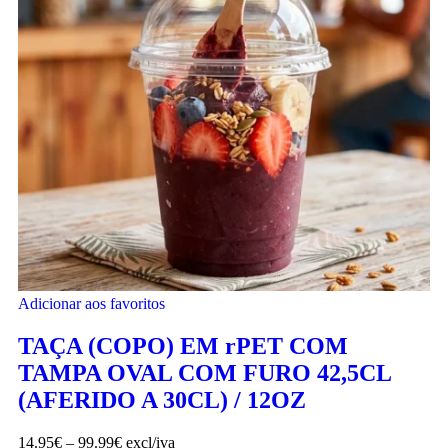
Adicionar aos favoritos
TAÇA (COPO) EM rPET COM
TAMPA OVAL COM FURO 42,5CL
(AFERIDO A 30CL) / 12OZ
14.95
€
–
99.99
€
excl/iva