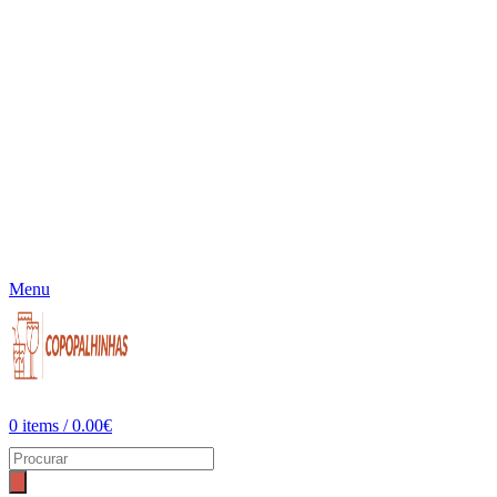
Menu
0
items
/
0.00
€