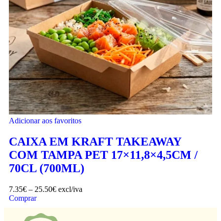
Adicionar aos favoritos
CAIXA EM KRAFT TAKEAWAY
COM TAMPA PET 17×11,8×4,5CM /
70CL (700ML)
7.35
€
–
25.50
€
excl/iva
Comprar