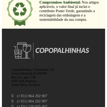
Compromisso Ambiental:
Nos artigos
aplicáveis, o valor final já inclui o
contributo Ponto Verde, garantindo a
reciclagem das embalagens e a
sustentabilidade da sua compra.
Copopalhinhas, Unipessoal Lda
Zona Industrial do PERM
Rua da Lage 1746
4505-856 Pigeiros
Santa Maria da Feira
(+351) 964 292 907
(+351) 964 292 907
(+351) 220 045 467