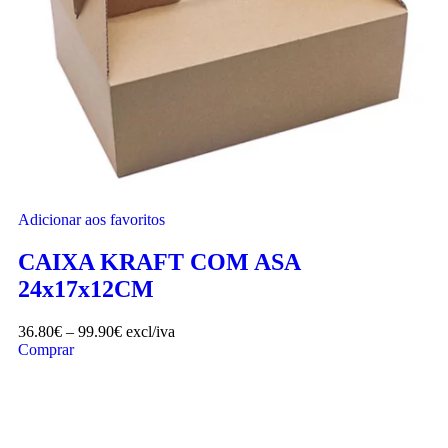
Adicionar aos favoritos
CAIXA KRAFT COM ASA
24x17x12CM
36.80
€
–
99.90
€
excl/iva
Comprar