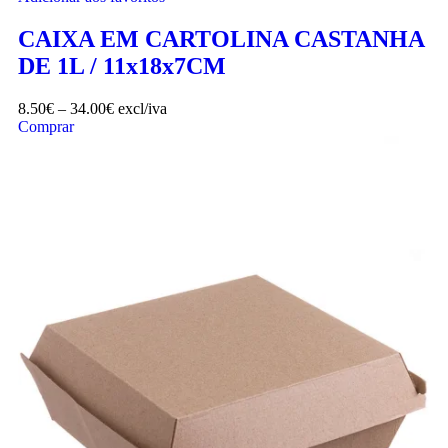
CAIXA EM CARTOLINA CASTANHA
DE 1L / 11x18x7CM
8.50
€
–
34.00
€
excl/iva
Comprar