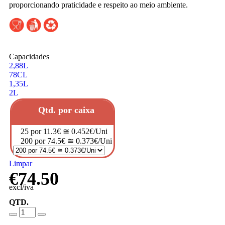
proporcionando praticidade e respeito ao meio ambiente.
Capacidades
2,88L
78CL
1,35L
2L
Qtd. por caixa
25 por 11.3€ ≅ 0.452€/Uni
200 por 74.5€ ≅ 0.373€/Uni
Limpar
€
74.50
excl/iva
QTD.