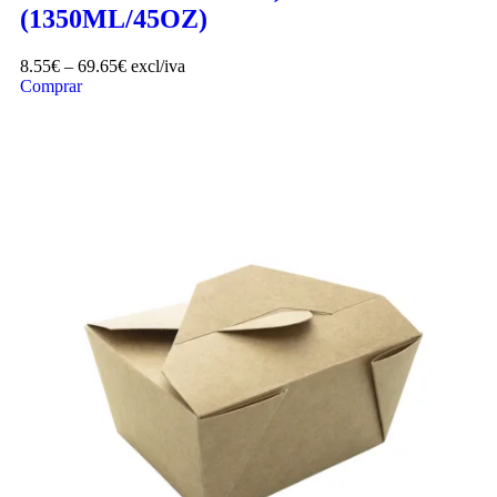
(1350ML/45OZ)
8.55
€
–
69.65
€
excl/iva
Comprar