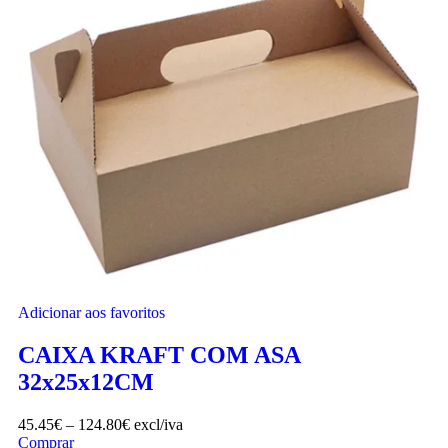
Adicionar aos favoritos
CAIXA KRAFT COM ASA
32x25x12CM
45.45
€
–
124.80
€
excl/iva
Comprar