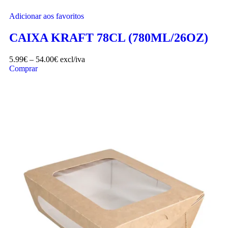
Adicionar aos favoritos
CAIXA KRAFT 78CL (780ML/26OZ)
5.99
€
–
54.00
€
excl/iva
Comprar