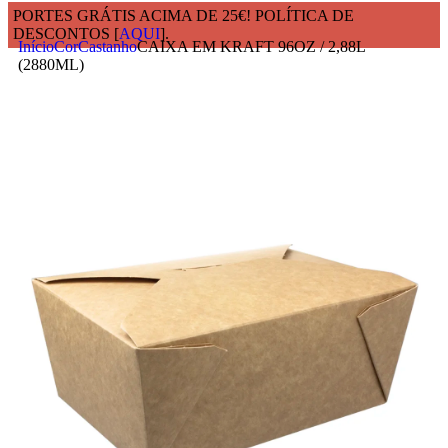
PORTES GRÁTIS ACIMA DE 25€! POLÍTICA DE
DESCONTOS [
AQUI
].
Início
Cor
Castanho
CAIXA EM KRAFT 96OZ / 2,88L
(2880ML)