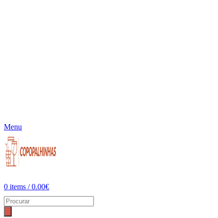
Menu
0
items
/
0.00
€