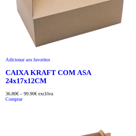
Adicionar aos favoritos
CAIXA KRAFT COM ASA
24x17x12CM
36.80
€
–
99.90
€
excl/iva
Comprar