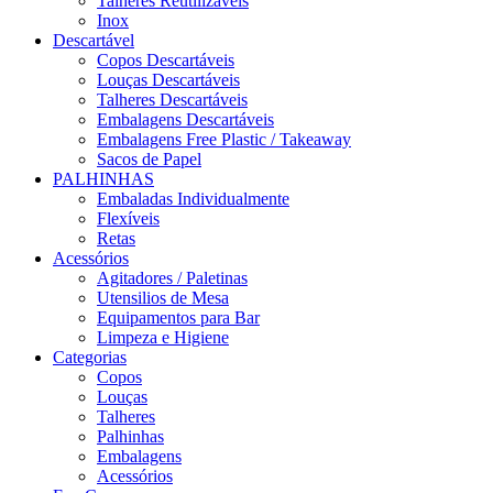
Talheres Reutilizáveis
Inox
Descartável
Copos Descartáveis
Louças Descartáveis
Talheres Descartáveis
Embalagens Descartáveis
Embalagens Free Plastic / Takeaway
Sacos de Papel
PALHINHAS
Embaladas Individualmente
Flexíveis
Retas
Acessórios
Agitadores / Paletinas
Utensilios de Mesa
Equipamentos para Bar
Limpeza e Higiene
Categorias
Copos
Louças
Talheres
Palhinhas
Embalagens
Acessórios