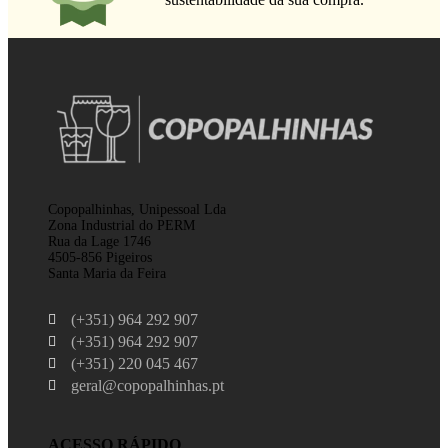
Copopalhinhas, Unipessoal Lda
Zona Industrial do PERM
Rua da Lage 1746
4505-856 Pigeiros
Santa Maria da Feira
(+351) 964 292 907
(+351) 964 292 907
(+351) 220 045 467
geral@copopalhinhas.pt
ACESSO RÁPIDO