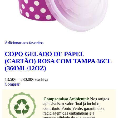
Adicionar aos favoritos
COPO GELADO DE PAPEL
(CARTÃO) ROSA COM TAMPA 36CL
(360ML/12OZ)
13.50
€
–
230.00
€
excl/iva
Comprar
Compromisso Ambiental:
Nos artigos
aplicáveis, o valor final já inclui o
contributo Ponto Verde, garantindo a
reciclagem das embalagens e a
sustentabilidade da sua compra.