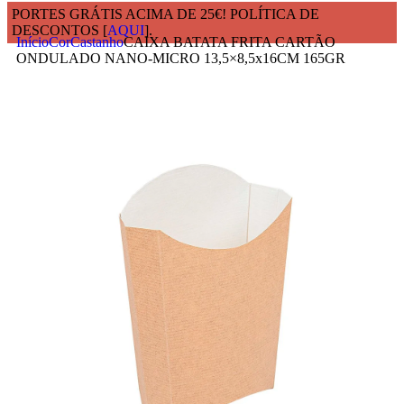
PORTES GRÁTIS ACIMA DE 25€! POLÍTICA DE
DESCONTOS [
AQUI
].
Início
Cor
Castanho
CAIXA BATATA FRITA CARTÃO
ONDULADO NANO-MICRO 13,5×8,5x16CM 165GR