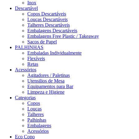
Inox
Descartável
Copos Descartáveis
Louças Descartáveis
Talheres Descartáveis
Embalagens Descartáveis
Embalagens Free Plastic / Takeaway
Sacos de Papel
PALHINHAS
Embaladas Individualmente
Flexíveis
Retas
Acessórios
Agitadores / Paletinas
Utensilios de Mesa
Equipamentos para Bar
Limpeza e Higiene
Categorias
Copos
Louças
Talheres
Palhinhas
Embalagens
Acessórios
Eco Copo