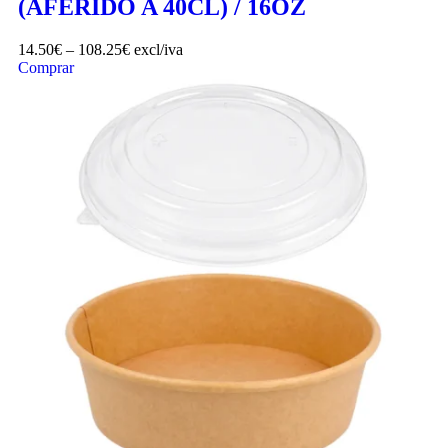
(AFERIDO A 40CL) / 16OZ
14.50
€
–
108.25
€
excl/iva
Comprar