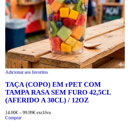
Adicionar aos favoritos
TAÇA (COPO) EM rPET COM
TAMPA RASA SEM FURO 42,5CL
(AFERIDO A 30CL) / 12OZ
14.00
€
–
99.99
€
excl/iva
Comprar