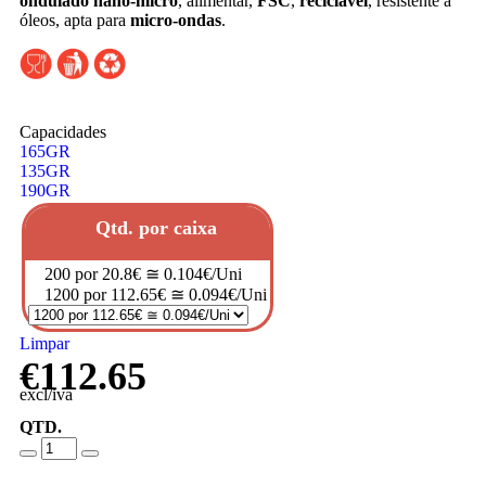
ondulado nano-micro
, alimentar,
FSC
,
reciclável
, resistente a
óleos, apta para
micro-ondas
.
Capacidades
165GR
135GR
190GR
Qtd. por caixa
200 por 20.8€ ≅ 0.104€/Uni
1200 por 112.65€ ≅ 0.094€/Uni
Limpar
€
112.65
excl/iva
QTD.