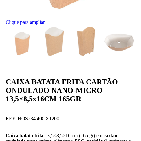
Clique para ampliar
CAIXA BATATA FRITA CARTÃO
ONDULADO NANO-MICRO
13,5×8,5x16CM 165GR
REF:
HOS234.40CX1200
Caixa batata frita
13,5×8,5×16 cm (165 gr) em
cartão