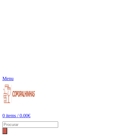
Menu
0
items
/
0.00
€