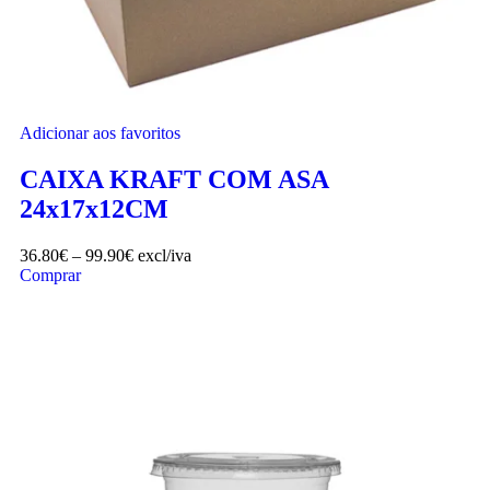
Adicionar aos favoritos
CAIXA KRAFT COM ASA
24x17x12CM
36.80
€
–
99.90
€
excl/iva
Comprar