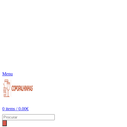
Menu
0
items
/
0.00
€