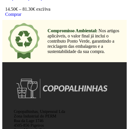
14.50
€
–
81.30
€
excl/iva
Comprar
Compromisso Ambiental:
Nos artigos
aplicáveis, o valor final já inclui o
contributo Ponto Verde, garantindo a
reciclagem das embalagens e a
sustentabilidade da sua compra.
Copopalhinhas, Unipessoal Lda
Zona Industrial do PERM
Rua da Lage 1746
4505-856 Pigeiros