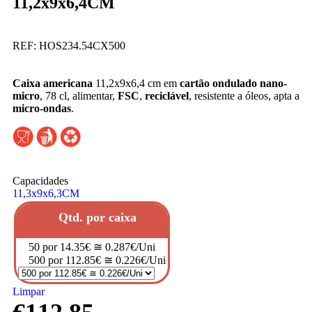
11,2x9x6,4CM
REF:
HOS234.54CX500
Caixa americana
11,2x9x6,4 cm em
cartão ondulado nano-
micro
, 78 cl, alimentar,
FSC
,
reciclável
, resistente a óleos, apta a
micro-ondas
.
Capacidades
11,3x9x6,3CM
Qtd. por caixa
50 por 14.35€ ≅ 0.287€/Uni
500 por 112.85€ ≅ 0.226€/Uni
Limpar