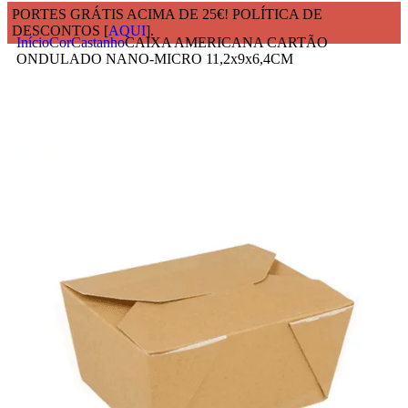
PORTES GRÁTIS ACIMA DE 25€! POLÍTICA DE
DESCONTOS [
AQUI
].
Início
Cor
Castanho
CAIXA AMERICANA CARTÃO
ONDULADO NANO-MICRO 11,2x9x6,4CM