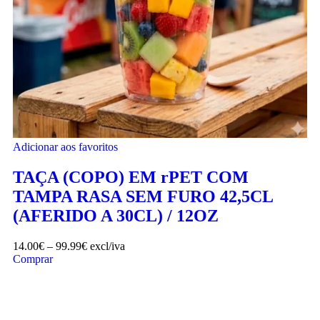
Adicionar aos favoritos
TAÇA (COPO) EM rPET COM
TAMPA RASA SEM FURO 42,5CL
(AFERIDO A 30CL) / 12OZ
14.00
€
–
99.99
€
excl/iva
Comprar