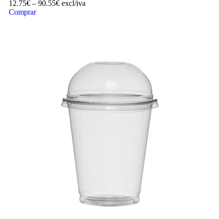
12.75
€
–
90.55
€
excl/iva
Comprar