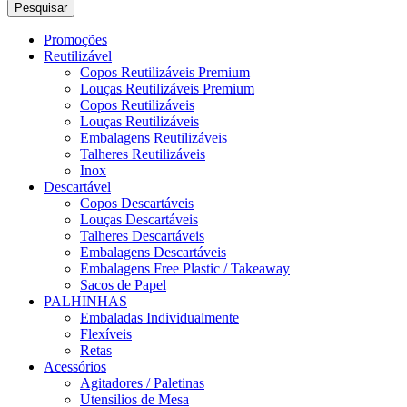
Pesquisar
Promoções
Reutilizável
Copos Reutilizáveis Premium
Louças Reutilizáveis Premium
Copos Reutilizáveis
Louças Reutilizáveis
Embalagens Reutilizáveis
Talheres Reutilizáveis
Inox
Descartável
Copos Descartáveis
Louças Descartáveis
Talheres Descartáveis
Embalagens Descartáveis
Embalagens Free Plastic / Takeaway
Sacos de Papel
PALHINHAS
Embaladas Individualmente
Flexíveis
Retas
Acessórios
Agitadores / Paletinas
Utensilios de Mesa