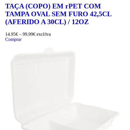
TAÇA (COPO) EM rPET COM
TAMPA OVAL SEM FURO 42,5CL
(AFERIDO A 30CL) / 12OZ
14.95
€
–
99.99
€
excl/iva
Comprar