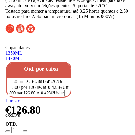
(1350 ml) de capacidade, resistente e ecológica. Ideal para take
away, delivery e refeições quentes. Suporta até 220ºC.
Testado para manter a temperatura: até 3,25 horas quentes e 2,50
horas no frio. Apto para micro-ondas (15 Minutos 900W).
Capacidades
1350ML
1470ML
Qtd. por caixa
50 por 22.6€ ≅ 0.452€/Uni
300 por 126.8€ ≅ 0.423€/Uni
Limpar
€
126.80
excl/iva
QTD.