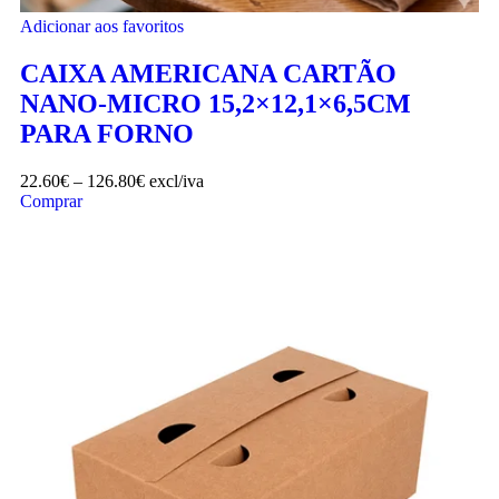
Adicionar aos favoritos
CAIXA AMERICANA CARTÃO
NANO-MICRO 15,2×12,1×6,5CM
PARA FORNO
22.60
€
–
126.80
€
excl/iva
Comprar