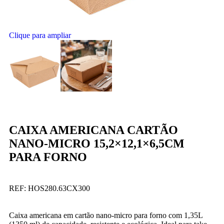
Clique para ampliar
CAIXA AMERICANA CARTÃO
NANO-MICRO 15,2×12,1×6,5CM
PARA FORNO
REF:
HOS280.63CX300
Caixa americana em cartão nano-micro para forno com 1,35L