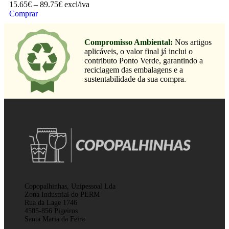
15.65
€
–
89.75
€
excl/iva
Comprar
Compromisso Ambiental:
Nos artigos
aplicáveis, o valor final já inclui o
contributo Ponto Verde, garantindo a
reciclagem das embalagens e a
sustentabilidade da sua compra.
Copopalhinhas, Unipessoal Lda
Zona Industrial do PERM
Rua da Lage 1746
4505-856 Pigeiros
Santa Maria da Feira