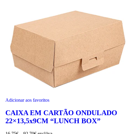
Adicionar aos favoritos
CAIXA EM CARTÃO ONDULADO
22×13,5x9CM “LUNCH BOX”
16.75
€
–
92.70
€
excl/iva