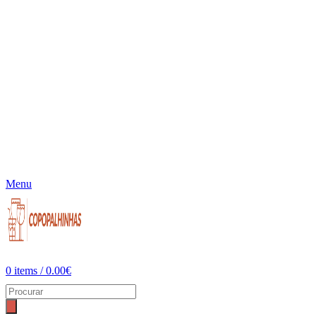
Menu
0
items
/
0.00
€