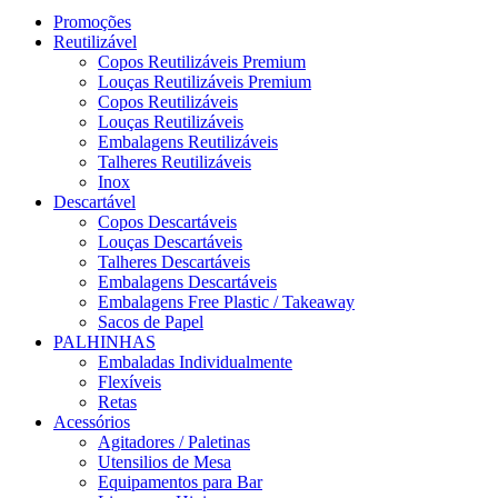
Promoções
Reutilizável
Copos Reutilizáveis Premium
Louças Reutilizáveis Premium
Copos Reutilizáveis
Louças Reutilizáveis
Embalagens Reutilizáveis
Talheres Reutilizáveis
Inox
Descartável
Copos Descartáveis
Louças Descartáveis
Talheres Descartáveis
Embalagens Descartáveis
Embalagens Free Plastic / Takeaway
Sacos de Papel
PALHINHAS
Embaladas Individualmente
Flexíveis
Retas
Acessórios
Agitadores / Paletinas
Utensilios de Mesa
Equipamentos para Bar