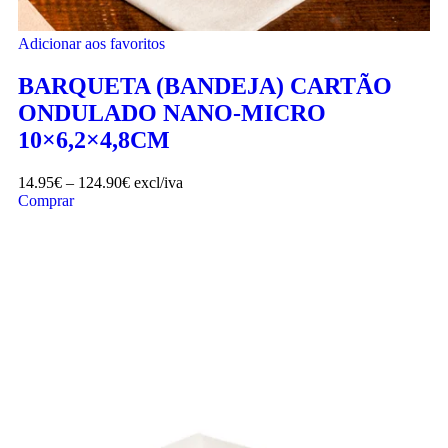
Adicionar aos favoritos
BARQUETA (BANDEJA) CARTÃO
ONDULADO NANO-MICRO
10×6,2×4,8CM
14.95
€
–
124.90
€
excl/iva
Comprar