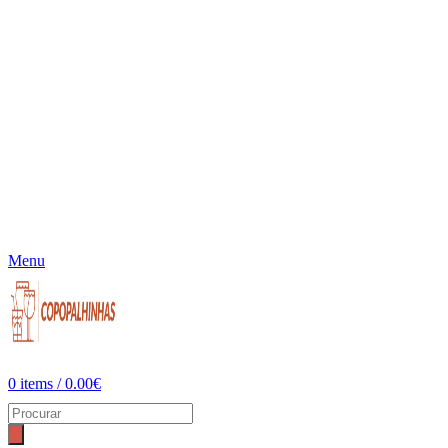
Menu
0
items
/
0.00
€