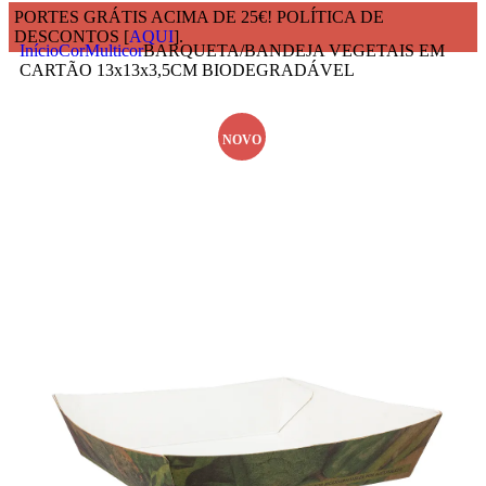
PORTES GRÁTIS ACIMA DE 25€! POLÍTICA DE
DESCONTOS [
AQUI
].
Início
Cor
Multicor
BARQUETA/BANDEJA VEGETAIS EM
CARTÃO 13x13x3,5CM BIODEGRADÁVEL
NOVO