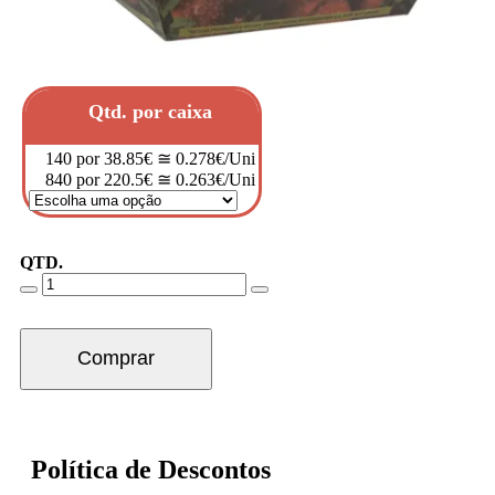
Qtd. por caixa
140 por 38.85€ ≅ 0.278€/Uni
840 por 220.5€ ≅ 0.263€/Uni
QTD.
Comprar
Política de Descontos