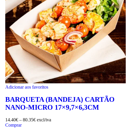
Adicionar aos favoritos
BARQUETA (BANDEJA) CARTÃO
NANO-MICRO 17×9,7×6,3CM
14.40
€
–
80.35
€
excl/iva
Comprar