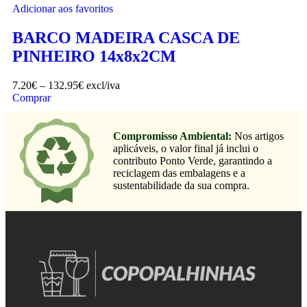
Adicionar aos favoritos
BARCO MADEIRA CASCA DE
PINHEIRO 14x8x2CM
7.20
€
–
132.95
€
excl/iva
Comprar
Compromisso Ambiental:
Nos artigos
aplicáveis, o valor final já inclui o
contributo Ponto Verde, garantindo a
reciclagem das embalagens e a
sustentabilidade da sua compra.