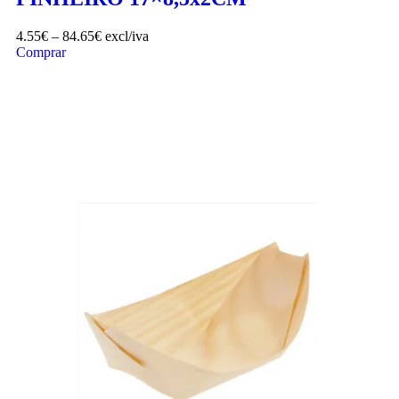
4.55
€
–
84.65
€
excl/iva
Comprar