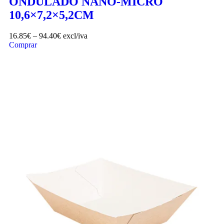
ONDULADO NANO-MICRO
10,6×7,2×5,2CM
16.85
€
–
94.40
€
excl/iva
Comprar