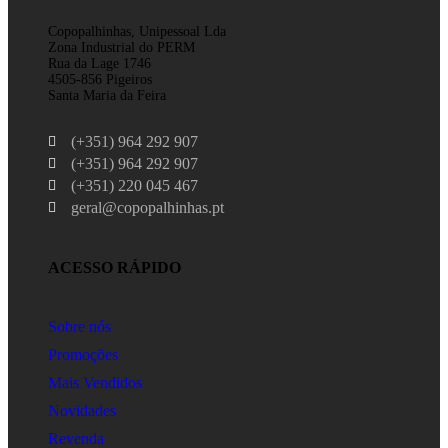
Copopalhinhas, Unipessoal Lda
Zona Industrial do PERM
Rua da Lage 1746
4505-856 Pigeiros
Santa Maria da Feira
(+351) 964 292 907
(+351) 964 292 907
(+351) 220 045 467
geral@copopalhinhas.pt
ACESSO RÁPIDO
Sobre nós
Promoções
Mais Vendidos
Novidades
Revenda