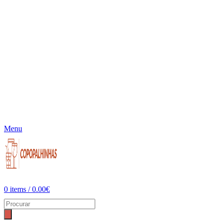
Menu
0
items
/
0.00
€