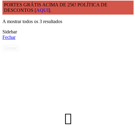
PORTES GRÁTIS ACIMA DE 25€! POLÍTICA DE
DESCONTOS [
AQUI
].
Início
Capacidade Total do produto
1,6L - 2L
A mostrar todos os 3 resultados
Sidebar
Fechar
Limpar