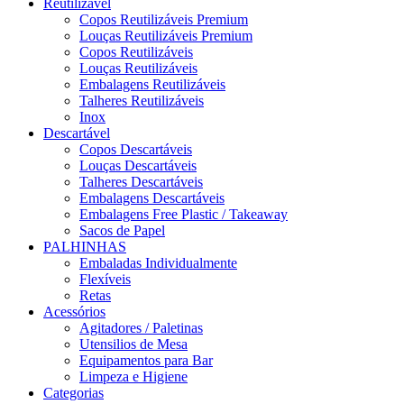
Reutilizável
Copos Reutilizáveis Premium
Louças Reutilizáveis Premium
Copos Reutilizáveis
Louças Reutilizáveis
Embalagens Reutilizáveis
Talheres Reutilizáveis
Inox
Descartável
Copos Descartáveis
Louças Descartáveis
Talheres Descartáveis
Embalagens Descartáveis
Embalagens Free Plastic / Takeaway
Sacos de Papel
PALHINHAS
Embaladas Individualmente
Flexíveis
Retas
Acessórios
Agitadores / Paletinas
Utensilios de Mesa
Equipamentos para Bar
Limpeza e Higiene
Categorias