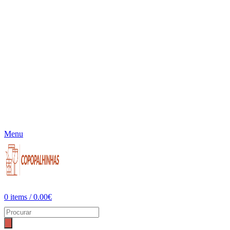
Menu
0
items
/
0.00
€