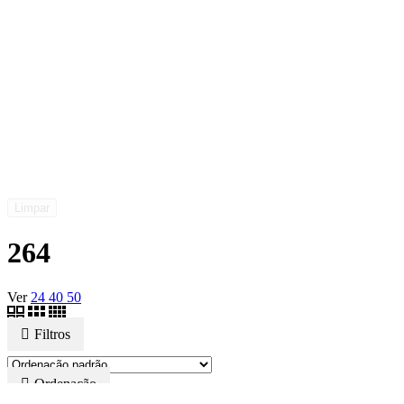
Limpar
264
Ver
24
40
50
Filtros
Ordenação