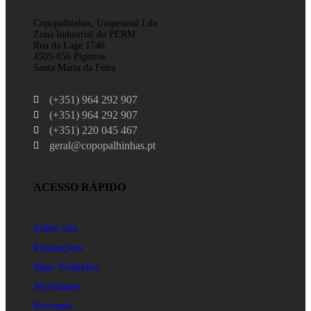
Copopalhinhas, Unipessoal Lda
Zona Industrial do PERM
Rua da Lage 1746
4505-856 Pigeiros
Santa Maria da Feira
(+351) 964 292 907
(+351) 964 292 907
(+351) 220 045 467
geral@copopalhinhas.pt
ACESSO RÁPIDO
Sobre nós
Promoções
Mais Vendidos
Novidades
Revenda