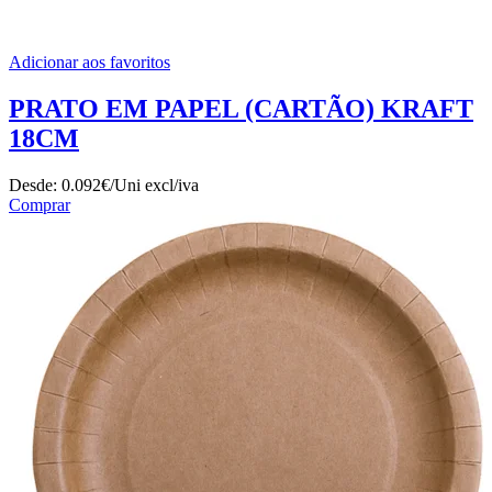
Adicionar aos favoritos
PRATO EM PAPEL (CARTÃO) KRAFT
18CM
Desde:
0.092€/Uni
excl/iva
Comprar