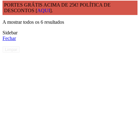
PORTES GRÁTIS ACIMA DE 25€! POLÍTICA DE
DESCONTOS [
AQUI
].
Início
Qtd. por caixa do produto
20
A mostrar todos os 6 resultados
Sidebar
Fechar
Limpar