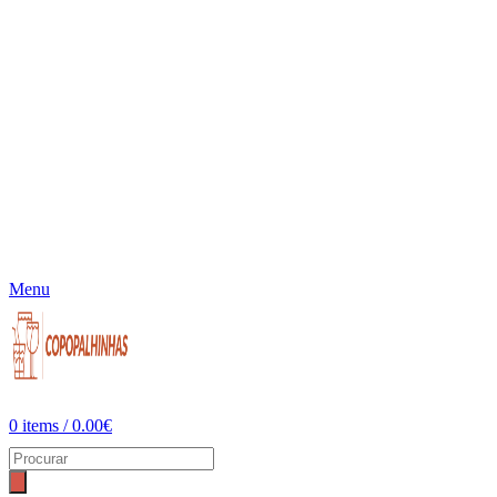
Menu
0
items
/
0.00
€