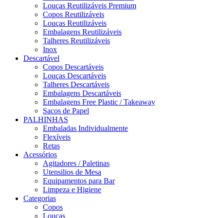
Louças Reutilizáveis Premium
Copos Reutilizáveis
Louças Reutilizáveis
Embalagens Reutilizáveis
Talheres Reutilizáveis
Inox
Descartável
Copos Descartáveis
Louças Descartáveis
Talheres Descartáveis
Embalagens Descartáveis
Embalagens Free Plastic / Takeaway
Sacos de Papel
PALHINHAS
Embaladas Individualmente
Flexíveis
Retas
Acessórios
Agitadores / Paletinas
Utensilios de Mesa
Equipamentos para Bar
Limpeza e Higiene
Categorias
Copos
Louças