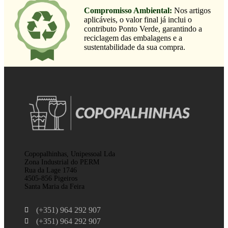
Compromisso Ambiental:
Nos artigos
aplicáveis, o valor final já inclui o
contributo Ponto Verde, garantindo a
reciclagem das embalagens e a
sustentabilidade da sua compra.
Copopalhinhas, Unipessoal Lda
Zona Industrial do PERM
Rua da Lage 1746
4505-856 Pigeiros
Santa Maria da Feira
(+351) 964 292 907
(+351) 964 292 907