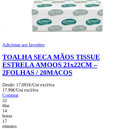
Adicionar aos favoritos
TOALHA SECA MÃOS TISSUE
ESTRELA AMOOS 21x22CM –
2FOLHAS / 20MAÇOS
Desde:
17.091€/Uni
excl/iva
17.99€/Uni
excl/iva
Comprar
22
dias
14
horas
17
minutos