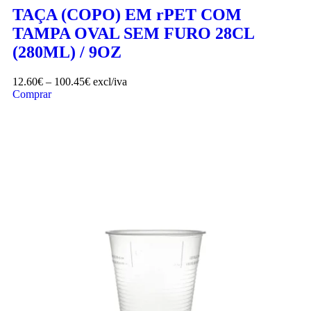
TAÇA (COPO) EM rPET COM
TAMPA OVAL SEM FURO 28CL
(280ML) / 9OZ
12.60
€
–
100.45
€
excl/iva
Comprar