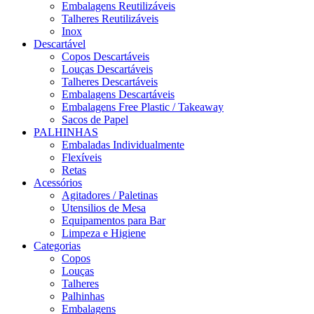
Embalagens Reutilizáveis
Talheres Reutilizáveis
Inox
Descartável
Copos Descartáveis
Louças Descartáveis
Talheres Descartáveis
Embalagens Descartáveis
Embalagens Free Plastic / Takeaway
Sacos de Papel
PALHINHAS
Embaladas Individualmente
Flexíveis
Retas
Acessórios
Agitadores / Paletinas
Utensilios de Mesa
Equipamentos para Bar
Limpeza e Higiene
Categorias
Copos
Louças
Talheres
Palhinhas
Embalagens