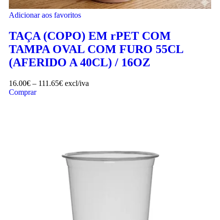
Adicionar aos favoritos
TAÇA (COPO) EM rPET COM
TAMPA OVAL COM FURO 55CL
(AFERIDO A 40CL) / 16OZ
16.00
€
–
111.65
€
excl/iva
Comprar