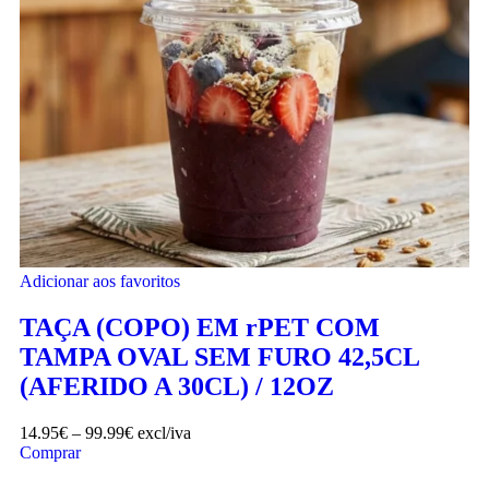
Adicionar aos favoritos
TAÇA (COPO) EM rPET COM
TAMPA OVAL SEM FURO 42,5CL
(AFERIDO A 30CL) / 12OZ
14.95
€
–
99.99
€
excl/iva
Comprar