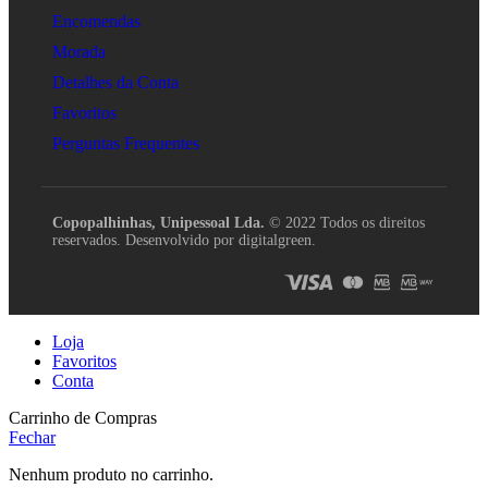
Encomendas
Morada
Detalhes da Conta
Favoritos
Perguntas Frequentes
Copopalhinhas, Unipessoal Lda.
© 2022 Todos os direitos
reservados. Desenvolvido por digitalgreen.
Loja
Favoritos
Conta
Carrinho de Compras
Fechar
Nenhum produto no carrinho.