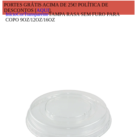
PORTES GRÁTIS ACIMA DE 25€! POLÍTICA DE
DESCONTOS [
AQUI
].
Início
Cor
Transparente
TAMPA RASA SEM FURO PARA
COPO 9OZ/12OZ/16OZ