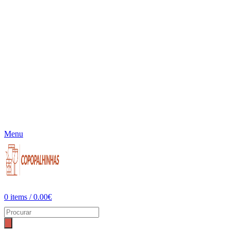
Menu
0
items
/
0.00
€