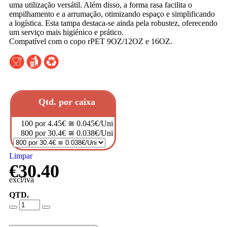
uma utilização versátil. Além disso, a forma rasa facilita o
empilhamento e a arrumação, otimizando espaço e simplificando
a logística. Esta tampa destaca-se ainda pela robustez, oferecendo
um serviço mais higiénico e prático.
Compatível com o copo rPET 9OZ/12OZ e 16OZ.
Qtd. por caixa
100 por 4.45€ ≅ 0.045€/Uni
800 por 30.4€ ≅ 0.038€/Uni
Limpar
€
30.40
excl/iva
QTD.