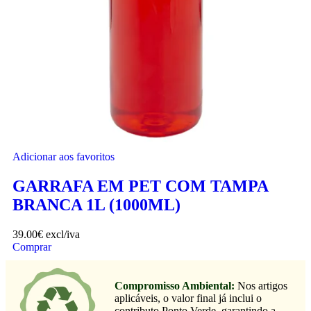
Adicionar aos favoritos
GARRAFA EM PET COM TAMPA
BRANCA 1L (1000ML)
39.00
€
excl/iva
Comprar
Compromisso Ambiental:
Nos artigos
aplicáveis, o valor final já inclui o
contributo Ponto Verde, garantindo a