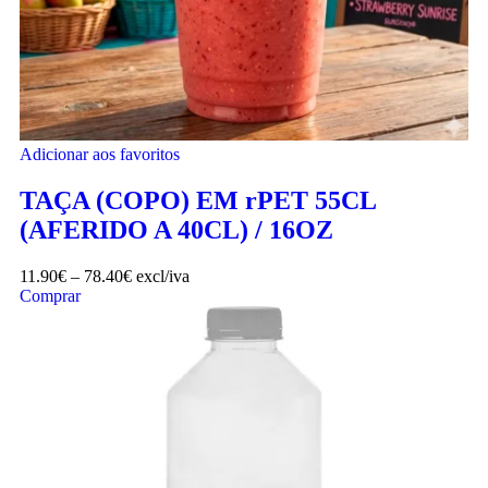
Adicionar aos favoritos
TAÇA (COPO) EM rPET 55CL
(AFERIDO A 40CL) / 16OZ
11.90
€
–
78.40
€
excl/iva
Comprar