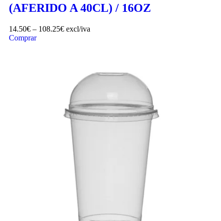
(AFERIDO A 40CL) / 16OZ
14.50
€
–
108.25
€
excl/iva
Comprar