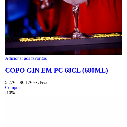
Adicionar aos favoritos
COPO GIN EM PC 68CL (680ML)
5.27
€
–
96.17
€
excl/iva
Comprar
-10%