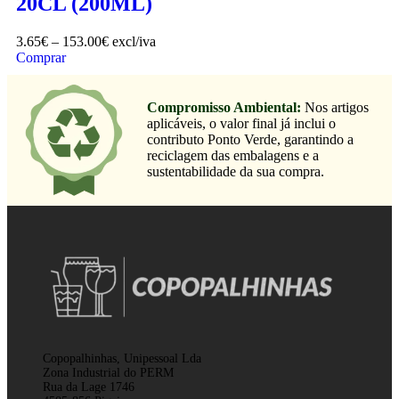
20CL (200ML)
3.65
€
–
153.00
€
excl/iva
Comprar
Compromisso Ambiental:
Nos artigos
aplicáveis, o valor final já inclui o
contributo Ponto Verde, garantindo a
reciclagem das embalagens e a
sustentabilidade da sua compra.
Copopalhinhas, Unipessoal Lda
Zona Industrial do PERM
Rua da Lage 1746