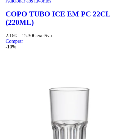
Adicionar aos favoritos
COPO TUBO ICE EM PC 22CL
(220ML)
2.16
€
–
15.30
€
excl/iva
Comprar
-10%