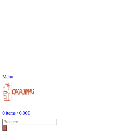
Menu
0
items
/
0.00
€