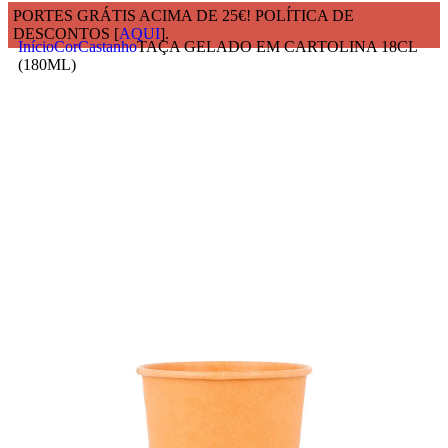
PORTES GRÁTIS ACIMA DE 25€! POLÍTICA DE
DESCONTOS [
AQUI
].
Início
Cor
Castanho
TAÇA GELADO EM CARTOLINA 18CL
(180ML)