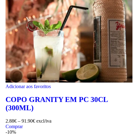
Adicionar aos favoritos
COPO GRANITY EM PC 30CL
(300ML)
2.88
€
–
91.90
€
excl/iva
Comprar
-10%