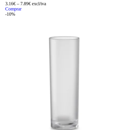
3.16
€
–
7.89
€
excl/iva
Comprar
-10%