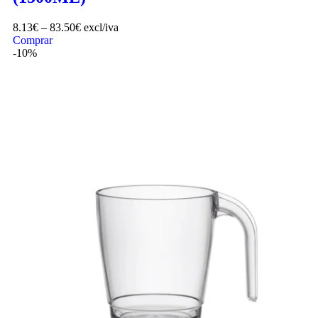
8.13
€
–
83.50
€
excl/iva
Comprar
-10%