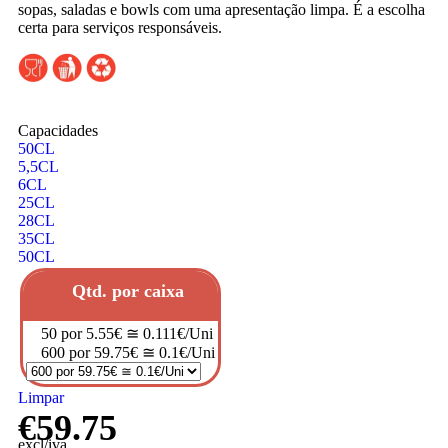
sopas, saladas e bowls com uma apresentação limpa. É a escolha
certa para serviços responsáveis.
Capacidades
50CL
5,5CL
6CL
25CL
28CL
35CL
50CL
Qtd. por caixa
50 por 5.55€ ≅ 0.111€/Uni
600 por 59.75€ ≅ 0.1€/Uni
Limpar
€
59.75
excl/iva