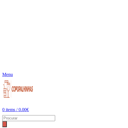
Menu
0
items
/
0.00
€