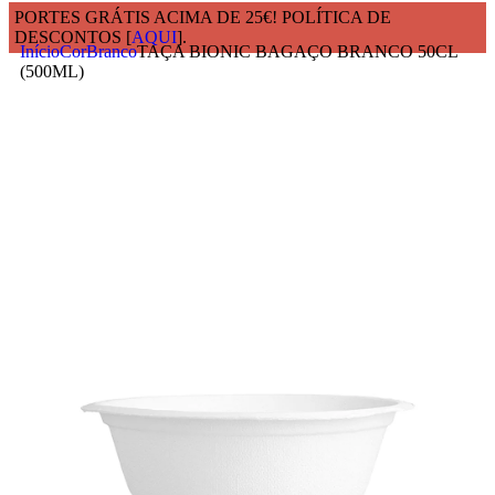
PORTES GRÁTIS ACIMA DE 25€! POLÍTICA DE
DESCONTOS [
AQUI
].
Início
Cor
Branco
TAÇA BIONIC BAGAÇO BRANCO 50CL
(500ML)