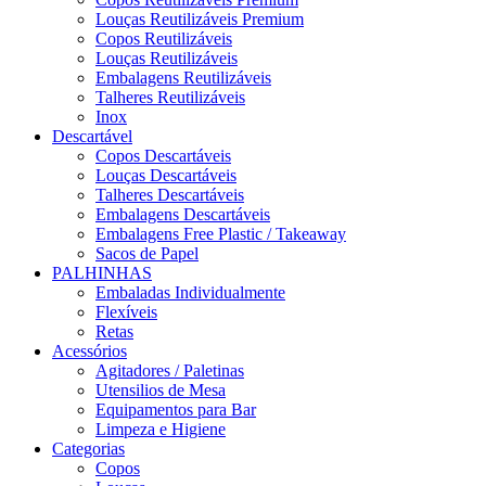
Louças Reutilizáveis Premium
Copos Reutilizáveis
Louças Reutilizáveis
Embalagens Reutilizáveis
Talheres Reutilizáveis
Inox
Descartável
Copos Descartáveis
Louças Descartáveis
Talheres Descartáveis
Embalagens Descartáveis
Embalagens Free Plastic / Takeaway
Sacos de Papel
PALHINHAS
Embaladas Individualmente
Flexíveis
Retas
Acessórios
Agitadores / Paletinas
Utensilios de Mesa
Equipamentos para Bar
Limpeza e Higiene
Categorias
Copos