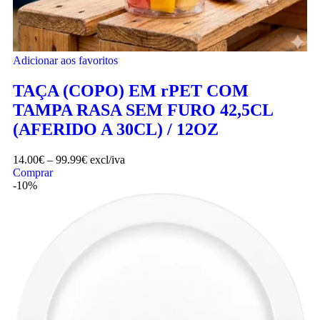
Adicionar aos favoritos
TAÇA (COPO) EM rPET COM
TAMPA RASA SEM FURO 42,5CL
(AFERIDO A 30CL) / 12OZ
14.00
€
–
99.99
€
excl/iva
Comprar
-10%