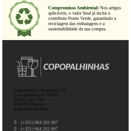
Compromisso Ambiental:
Nos artigos
aplicáveis, o valor final já inclui o
contributo Ponto Verde, garantindo a
reciclagem das embalagens e a
sustentabilidade da sua compra.
Copopalhinhas, Unipessoal Lda
Zona Industrial do PERM
Rua da Lage 1746
4505-856 Pigeiros
Santa Maria da Feira
(+351) 964 292 907
(+351) 964 292 907