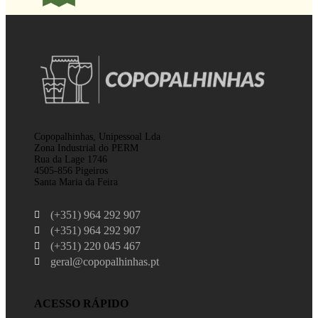
Copopalhinhas, Unipessoal Lda
Zona Industrial do PERM
Rua da Lage 1746
4505-856 Pigeiros
Santa Maria da Feira
(+351) 964 292 907
(+351) 964 292 907
(+351) 220 045 467
geral@copopalhinhas.pt
ACESSO RÁPIDO