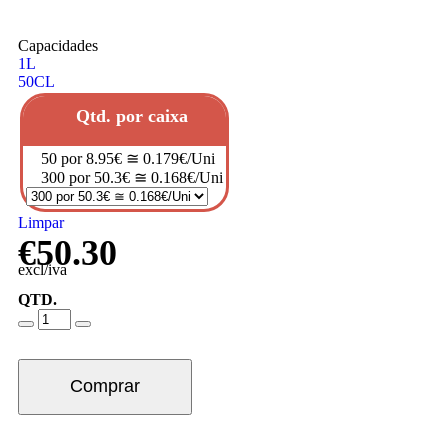
Capacidades
1L
50CL
Qtd. por caixa
50 por 8.95€ ≅ 0.179€/Uni
300 por 50.3€ ≅ 0.168€/Uni
Limpar
€
50.30
excl/iva
QTD.
Comprar