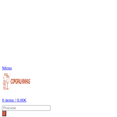
Menu
0
items
/
0.00
€