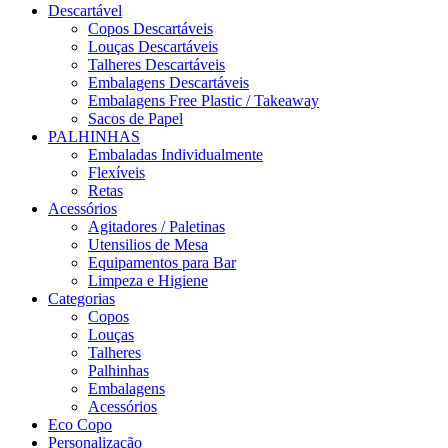
Descartável
Copos Descartáveis
Louças Descartáveis
Talheres Descartáveis
Embalagens Descartáveis
Embalagens Free Plastic / Takeaway
Sacos de Papel
PALHINHAS
Embaladas Individualmente
Flexíveis
Retas
Acessórios
Agitadores / Paletinas
Utensilios de Mesa
Equipamentos para Bar
Limpeza e Higiene
Categorias
Copos
Louças
Talheres
Palhinhas
Embalagens
Acessórios
Eco Copo
Personalização