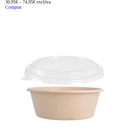
30.95
€
–
74.95
€
excl/iva
Comprar