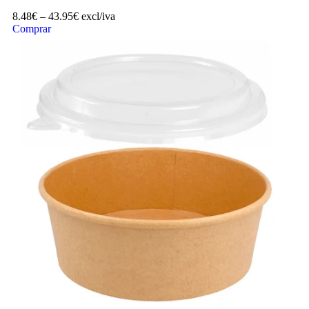
8.48
€
–
43.95
€
excl/iva
Comprar