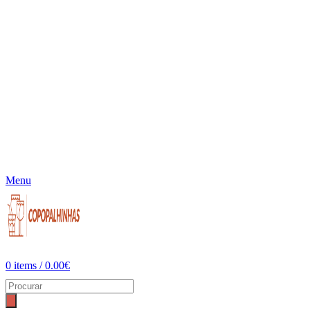
Menu
0
items
/
0.00
€