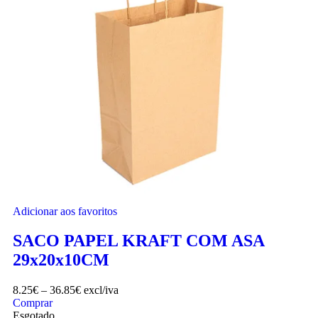
Adicionar aos favoritos
SACO PAPEL KRAFT COM ASA
29x20x10CM
8.25
€
–
36.85
€
excl/iva
Comprar
Esgotado