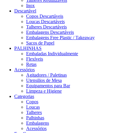
Talheres Reutilizáveis
Inox
Descartável
Copos Descartáveis
Louças Descartáveis
Talheres Descartáveis
Embalagens Descartáveis
Embalagens Free Plastic / Takeaway
Sacos de Papel
PALHINHAS
Embaladas Individualmente
Flexíveis
Retas
Acessórios
Agitadores / Paletinas
Utensilios de Mesa
Equipamentos para Bar
Limpeza e Higiene
Categorias
Copos
Louças
Talheres
Palhinhas
Embalagens
Acessórios