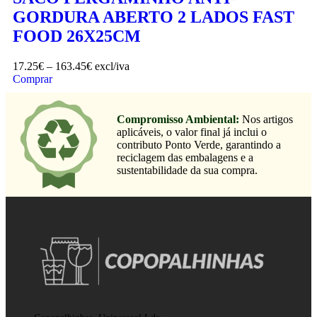
GORDURA ABERTO 2 LADOS FAST
FOOD 26X25CM
17.25
€
–
163.45
€
excl/iva
Comprar
Compromisso Ambiental:
Nos artigos
aplicáveis, o valor final já inclui o
contributo Ponto Verde, garantindo a
reciclagem das embalagens e a
sustentabilidade da sua compra.