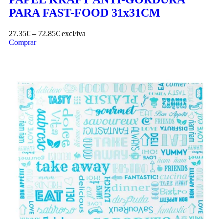
PARA FAST-FOOD 31x31CM
27.35
€
–
72.85
€
excl/iva
Comprar