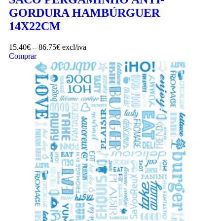
GORDURA HAMBÚRGUER
14X22CM
15.40
€
–
86.75
€
excl/iva
Comprar