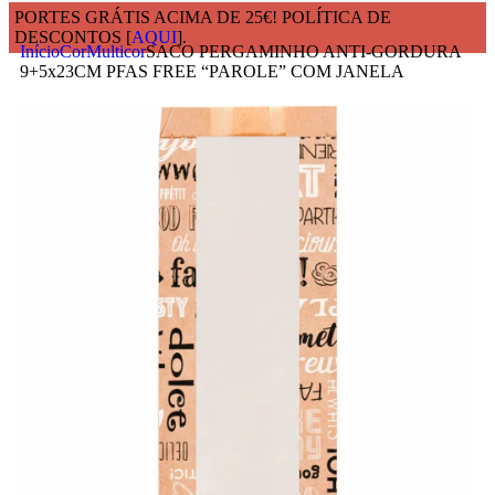
PORTES GRÁTIS ACIMA DE 25€! POLÍTICA DE
DESCONTOS [
AQUI
].
Início
Cor
Multicor
SACO PERGAMINHO ANTI-GORDURA
9+5x23CM PFAS FREE “PAROLE” COM JANELA