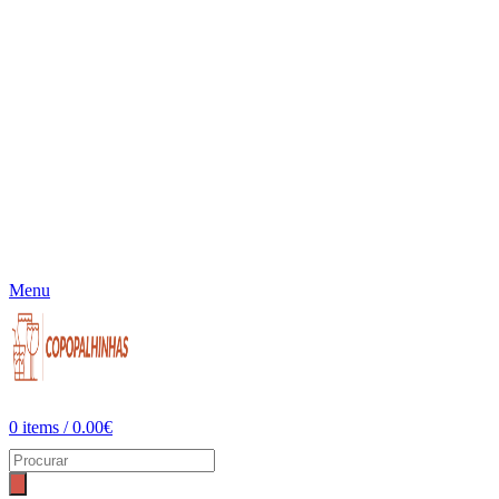
Menu
0
items
/
0.00
€