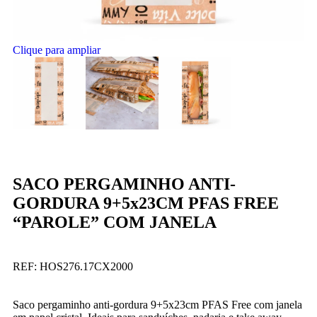
Clique para ampliar
SACO PERGAMINHO ANTI-
GORDURA 9+5x23CM PFAS FREE
“PAROLE” COM JANELA
REF:
HOS276.17CX2000
Saco pergaminho anti-gordura 9+5x23cm PFAS Free com janela