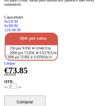
em papel cristal. Ideais para sanduíches, padaria e take away
sustentável.
Capacidades
9x23CM
9x30CM
12X18CM
Qtd. por caixa
250 por 9.95€ ≅ 0.04€/Uni
2000 por 73.85€ ≅ 0.037€/Uni
Limpar
€
73.85
excl/iva
QTD.
Comprar