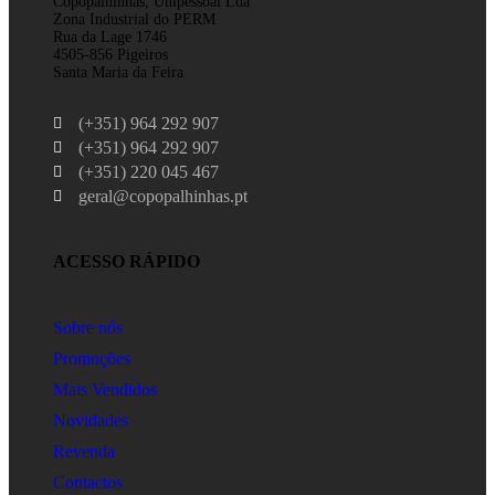
Copopalhinhas, Unipessoal Lda
Zona Industrial do PERM
Rua da Lage 1746
4505-856 Pigeiros
Santa Maria da Feira
(+351) 964 292 907
(+351) 964 292 907
(+351) 220 045 467
geral@copopalhinhas.pt
ACESSO RÁPIDO
Sobre nós
Promoções
Mais Vendidos
Novidades
Revenda
Contactos