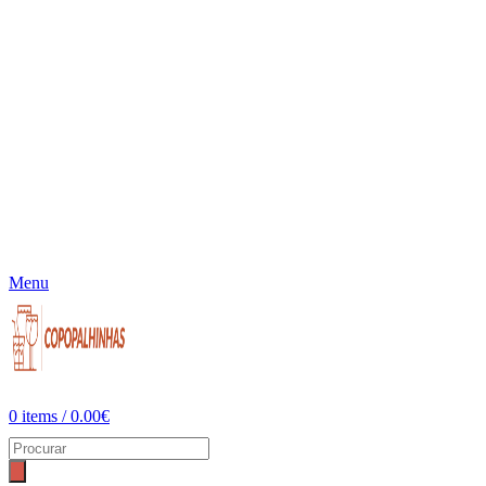
Menu
0
items
/
0.00
€