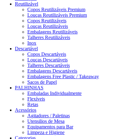
Reutilizável
Copos Reutilizáveis Premium
Louças Reutilizáveis Premium
Copos Reutilizáveis
Louças Reutilizáveis
Embalagens Reutilizáveis
Talheres Reutilizáveis
Inox
Descartável
Copos Descartáveis
Louças Descartáveis
Talheres Descartáveis
Embalagens Descartáveis
Embalagens Free Plastic / Takeaway
Sacos de Papel
PALHINHAS
Embaladas Individualmente
Flexíveis
Retas
Acessórios
Agitadores / Paletinas
Utensilios de Mesa
Equipamentos para Bar
Limpeza e Higiene
Categorias