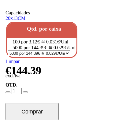
Capacidades
20x13CM
Qtd. por caixa
100 por 3.12€ ≅ 0.031€/Uni
5000 por 144.39€ ≅ 0.029€/Uni
Limpar
€
144.39
excl/iva
QTD.
Comprar