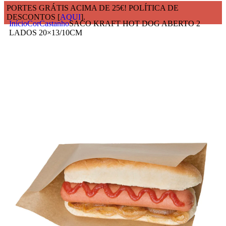
PORTES GRÁTIS ACIMA DE 25€! POLÍTICA DE
DESCONTOS [
AQUI
].
Início
Cor
Castanho
SACO KRAFT HOT DOG ABERTO 2
LADOS 20×13/10CM