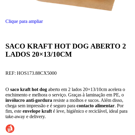
Clique para ampliar
SACO KRAFT HOT DOG ABERTO 2
LADOS 20×13/10CM
REF:
HOS173.88CX5000
O
saco kraft hot dog
aberto em 2 lados 20×13/10cm acelera o
enchimento e melhora o serviço. Graças à laminação em PE, o
invólucro anti-gordura
resiste a molhos e sucos. Além disso,
chega sem impressão e é seguro para
contacto alimentar
. Por
fim, este
envelope kraft
é leve, higiénico e reciclável, ideal para
take-away e delivery.