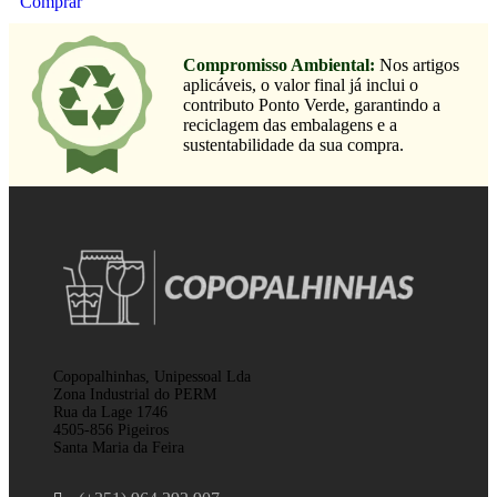
Comprar
Compromisso Ambiental:
Nos artigos
aplicáveis, o valor final já inclui o
contributo Ponto Verde, garantindo a
reciclagem das embalagens e a
sustentabilidade da sua compra.
Copopalhinhas, Unipessoal Lda
Zona Industrial do PERM
Rua da Lage 1746
4505-856 Pigeiros
Santa Maria da Feira