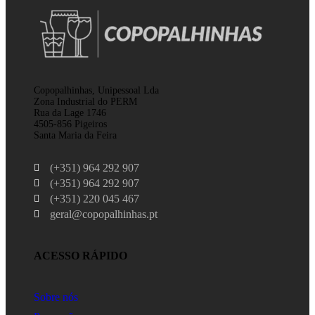
Copopalhinhas, Unipessoal Lda
Zona Industrial do PERM
Rua da Lage 1746
4505-856 Pigeiros
Santa Maria da Feira
(+351) 964 292 907
(+351) 964 292 907
(+351) 220 045 467
geral@copopalhinhas.pt
ACESSO RÁPIDO
Sobre nós