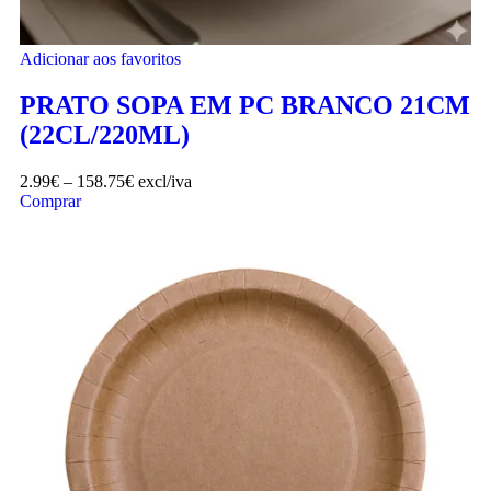
Adicionar aos favoritos
PRATO SOPA EM PC BRANCO 21CM
(22CL/220ML)
2.99
€
–
158.75
€
excl/iva
Comprar