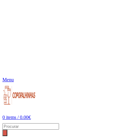
Menu
0
items
/
0.00
€