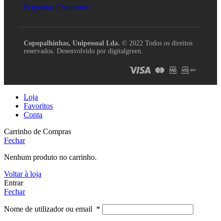
Perguntas Frequentes
Copopalhinhas, Unipessoal Lda.
© 2022 Todos os direitos
reservados. Desenvolvido por digitalgreen.
Loja
Favoritos
Conta
Carrinho de Compras
Fechar
Nenhum produto no carrinho.
Voltar à loja
Entrar
Fechar
Nome de utilizador ou email
*