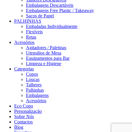
Embalagens Descartáveis
Embalagens Free Plastic / Takeaway
Sacos de Papel
PALHINHAS
Embaladas Individualmente
Flexíveis
Retas
Acessórios
Agitadores / Paletinas
Utensilios de Mesa
Equipamentos para Bar
Limpeza e Higiene
Categorias
Copos
Louças
Talheres
Palhinhas
Embalagens
Acessórios
Eco Copo
Personalização
Sobre Nós
Contactos
Blog