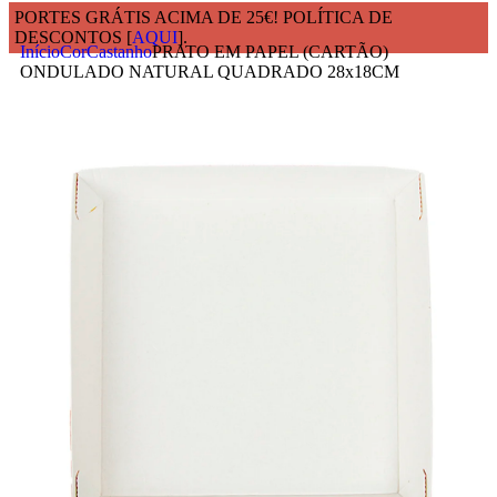
PORTES GRÁTIS ACIMA DE 25€! POLÍTICA DE
DESCONTOS [
AQUI
].
Início
Cor
Castanho
PRATO EM PAPEL (CARTÃO)
ONDULADO NATURAL QUADRADO 28x18CM