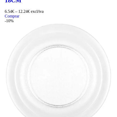
18CM
6.54
€
–
12.24
€
excl/iva
Comprar
-10%