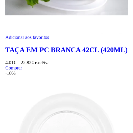
Adicionar aos favoritos
TAÇA EM PC BRANCA 42CL (420ML)
4.01
€
–
22.82
€
excl/iva
Comprar
-10%