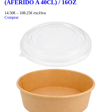
(AFERIDO A 40CL) / 16OZ
14.50
€
–
108.25
€
excl/iva
Comprar