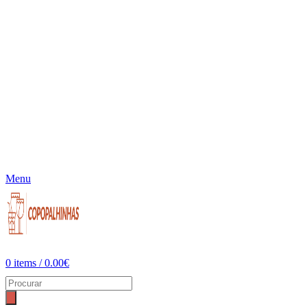
Menu
0
items
/
0.00
€