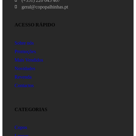
(+351) 220 045 467
geral@copopalhinhas.pt
ACESSO RÁPIDO
Sobre nós
Promoções
Mais Vendidos
Novidades
Revenda
Contactos
CATEGORIAS
Copos
Louças