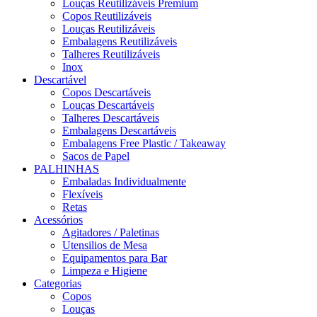
Louças Reutilizáveis Premium
Copos Reutilizáveis
Louças Reutilizáveis
Embalagens Reutilizáveis
Talheres Reutilizáveis
Inox
Descartável
Copos Descartáveis
Louças Descartáveis
Talheres Descartáveis
Embalagens Descartáveis
Embalagens Free Plastic / Takeaway
Sacos de Papel
PALHINHAS
Embaladas Individualmente
Flexíveis
Retas
Acessórios
Agitadores / Paletinas
Utensilios de Mesa
Equipamentos para Bar
Limpeza e Higiene
Categorias
Copos
Louças