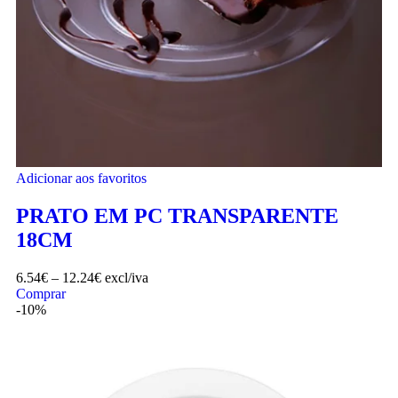
Adicionar aos favoritos
PRATO EM PC TRANSPARENTE
18CM
6.54
€
–
12.24
€
excl/iva
Comprar
-10%