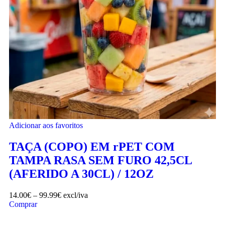
Adicionar aos favoritos
TAÇA (COPO) EM rPET COM
TAMPA RASA SEM FURO 42,5CL
(AFERIDO A 30CL) / 12OZ
14.00
€
–
99.99
€
excl/iva
Comprar