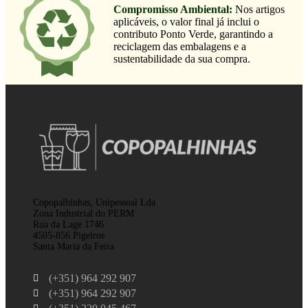
Compromisso Ambiental:
Nos artigos
aplicáveis, o valor final já inclui o
contributo Ponto Verde, garantindo a
reciclagem das embalagens e a
sustentabilidade da sua compra.
Copopalhinhas, Unipessoal Lda
Zona Industrial do PERM
Rua da Lage 1746
4505-856 Pigeiros
Santa Maria da Feira
(+351) 964 292 907
(+351) 964 292 907