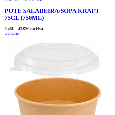
POTE SALADEIRA/SOPA KRAFT
75CL (750ML)
8.48
€
–
43.95
€
excl/iva
Comprar