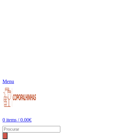
Menu
0
items
/
0.00
€