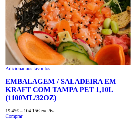
Adicionar aos favoritos
EMBALAGEM / SALADEIRA EM
KRAFT COM TAMPA PET 1,10L
(1100ML/32OZ)
19.45
€
–
104.15
€
excl/iva
Comprar