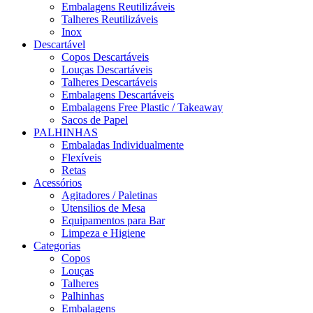
Embalagens Reutilizáveis
Talheres Reutilizáveis
Inox
Descartável
Copos Descartáveis
Louças Descartáveis
Talheres Descartáveis
Embalagens Descartáveis
Embalagens Free Plastic / Takeaway
Sacos de Papel
PALHINHAS
Embaladas Individualmente
Flexíveis
Retas
Acessórios
Agitadores / Paletinas
Utensilios de Mesa
Equipamentos para Bar
Limpeza e Higiene
Categorias
Copos
Louças
Talheres
Palhinhas
Embalagens