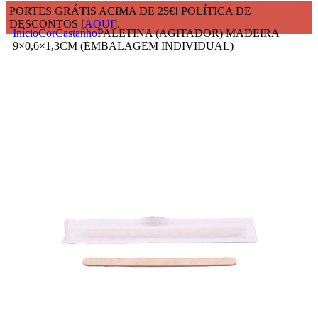
PORTES GRÁTIS ACIMA DE 25€! POLÍTICA DE
DESCONTOS [
AQUI
].
Início
Cor
Castanho
PALETINA (AGITADOR) MADEIRA
9×0,6×1,3CM (EMBALAGEM INDIVIDUAL)