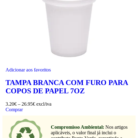
Adicionar aos favoritos
TAMPA BRANCA COM FURO PARA
COPOS DE PAPEL 7OZ
3.20
€
–
26.95
€
excl/iva
Comprar
Compromisso Ambiental:
Nos artigos
aplicáveis, o valor final já inclui o