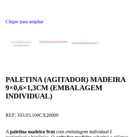
Clique para ampliar
PALETINA (AGITADOR) MADEIRA
9×0,6×1,3CM (EMBALAGEM
INDIVIDUAL)
REF:
103.03.100CX20000
A
paletina madeira 9cm
com
embalagem individual
é