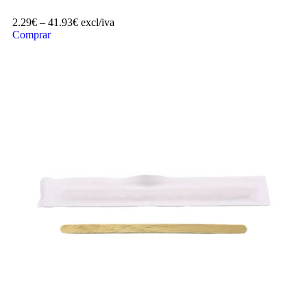
2.29
€
–
41.93
€
excl/iva
Comprar