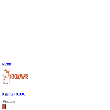
Menu
0
items
/
0.00
€