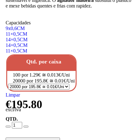
sustentável e higiénica. O
agitador madeira
substitui o plástico
e mexe bebidas quentes e frias com rapidez.
Capacidades
9x0,6CM
11×0,5CM
14×0,5CM
14×0,5CM
11×0,5CM
Qtd. por caixa
100 por 1.29€ ≅ 0.013€/Uni
20000 por 195.8€ ≅ 0.01€/Uni
Limpar
€
195.80
excl/iva
QTD.