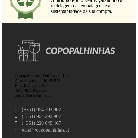
contributo Ponto Verde, garantindo a
reciclagem das embalagens e a
sustentabilidade da sua compra.
Copopalhinhas, Unipessoal Lda
Zona Industrial do PERM
Rua da Lage 1746
4505-856 Pigeiros
Santa Maria da Feira
(+351) 964 292 907
(+351) 964 292 907
(+351) 220 045 467
geral@copopalhinhas.pt