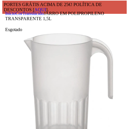
PORTES GRÁTIS ACIMA DE 25€! POLÍTICA DE
DESCONTOS [
AQUI
].
Início
Cor
Translúcido
JARRO EM POLIPROPILENO
TRANSPARENTE 1,5L
Esgotado