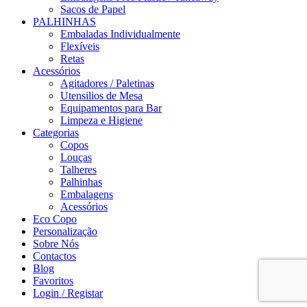
Sacos de Papel
PALHINHAS
Embaladas Individualmente
Flexíveis
Retas
Acessórios
Agitadores / Paletinas
Utensilios de Mesa
Equipamentos para Bar
Limpeza e Higiene
Categorias
Copos
Louças
Talheres
Palhinhas
Embalagens
Acessórios
Eco Copo
Personalização
Sobre Nós
Contactos
Blog
Favoritos
Login / Registar