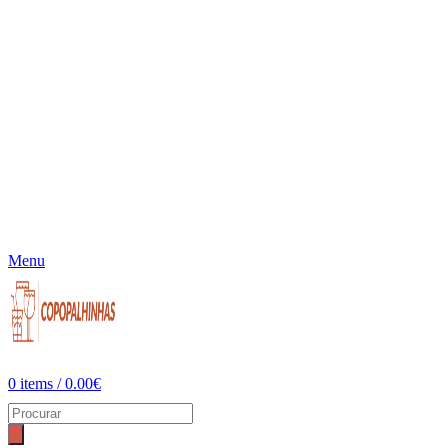
Menu
0
items
/
0.00
€