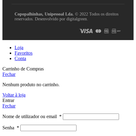
Copopalhinhas, Unipessoal Lda.
© 2022 Todos os direitos
reservados. Desenvolvido por digitalgreen.
Loja
Favoritos
Conta
Carrinho de Compras
Fechar
Nenhum produto no carrinho.
Voltar à loja
Entrar
Fechar
Nome de utilizador ou email
*
Senha
*