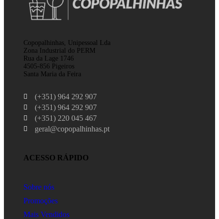
Copopalhinhas, Unipessoal Lda
Zona Industrial do PERM
Rua da Lage 1746
4505-856 Pigeiros
Santa Maria da Feira
(+351) 964 292 907
(+351) 964 292 907
(+351) 220 045 467
geral@copopalhinhas.pt
ACESSO RÁPIDO
Sobre nós
Promoções
Mais Vendidos