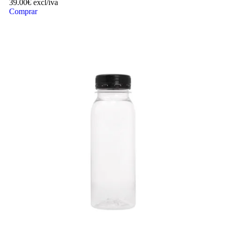
39.00
€
excl/iva
Comprar