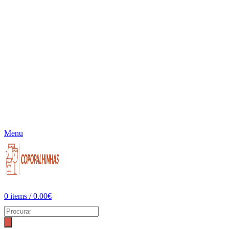
Menu
0
items
/
0.00
€