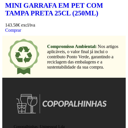
MINI GARRAFA EM PET COM
TAMPA PRETA 25CL (250ML)
143.58
€
excl/iva
Comprar
Compromisso Ambiental:
Nos artigos
aplicáveis, o valor final já inclui o
contributo Ponto Verde, garantindo a
reciclagem das embalagens e a
sustentabilidade da sua compra.
Copopalhinhas, Unipessoal Lda