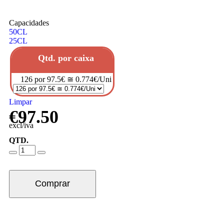
Capacidades
50CL
25CL
Qtd. por caixa
126 por 97.5€ ≅ 0.774€/Uni
Limpar
€
97.50
excl/iva
QTD.
Comprar