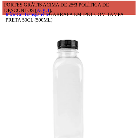
PORTES GRÁTIS ACIMA DE 25€! POLÍTICA DE
DESCONTOS [
AQUI
].
Início
Cor
Transparente
GARRAFA EM rPET COM TAMPA
PRETA 50CL (500ML)