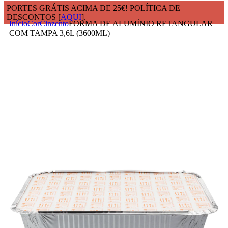
PORTES GRÁTIS ACIMA DE 25€! POLÍTICA DE
DESCONTOS [
AQUI
].
Início
Cor
Cinzento
FORMA DE ALUMÍNIO RETANGULAR
COM TAMPA 3,6L (3600ML)