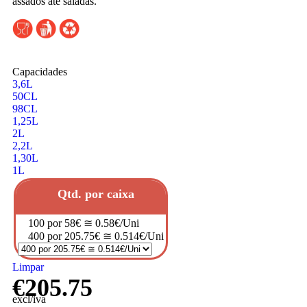
assados até saladas.
Capacidades
3,6L
50CL
98CL
1,25L
2L
2,2L
1,30L
1L
Qtd. por caixa
100 por 58€ ≅ 0.58€/Uni
400 por 205.75€ ≅ 0.514€/Uni
Limpar
€
205.75
excl/iva