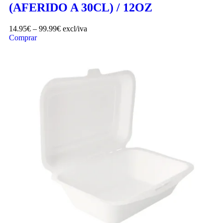
(AFERIDO A 30CL) / 12OZ
14.95
€
–
99.99
€
excl/iva
Comprar