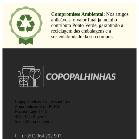
Compromisso Ambiental:
Nos artigos
aplicáveis, o valor final já inclui o
contributo Ponto Verde, garantindo a
reciclagem das embalagens e a
sustentabilidade da sua compra.
Copopalhinhas, Unipessoal Lda
Zona Industrial do PERM
Rua da Lage 1746
4505-856 Pigeiros
Santa Maria da Feira
(+351) 964 292 907