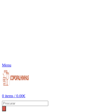
Menu
0
items
/
0.00
€