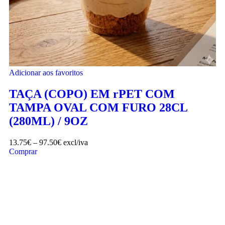
Adicionar aos favoritos
TAÇA (COPO) EM rPET COM
TAMPA OVAL COM FURO 28CL
(280ML) / 9OZ
13.75
€
–
97.50
€
excl/iva
Comprar