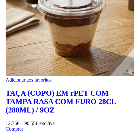
Adicionar aos favoritos
TAÇA (COPO) EM rPET COM
TAMPA RASA COM FURO 28CL
(280ML) / 9OZ
12.75
€
–
90.55
€
excl/iva
Comprar