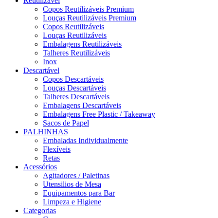
Reutilizável
Copos Reutilizáveis Premium
Louças Reutilizáveis Premium
Copos Reutilizáveis
Louças Reutilizáveis
Embalagens Reutilizáveis
Talheres Reutilizáveis
Inox
Descartável
Copos Descartáveis
Louças Descartáveis
Talheres Descartáveis
Embalagens Descartáveis
Embalagens Free Plastic / Takeaway
Sacos de Papel
PALHINHAS
Embaladas Individualmente
Flexíveis
Retas
Acessórios
Agitadores / Paletinas
Utensilios de Mesa
Equipamentos para Bar
Limpeza e Higiene
Categorias