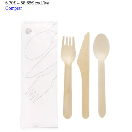
6.70
€
–
58.65
€
excl/iva
Comprar