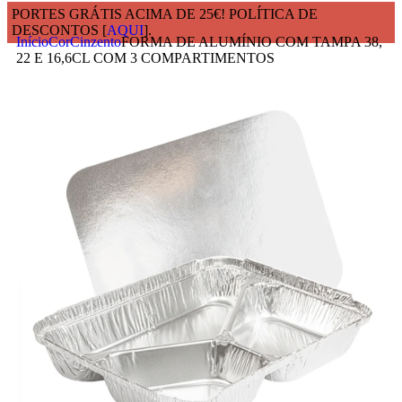
PORTES GRÁTIS ACIMA DE 25€! POLÍTICA DE
DESCONTOS [
AQUI
].
Início
Cor
Cinzento
FORMA DE ALUMÍNIO COM TAMPA 38,
22 E 16,6CL COM 3 COMPARTIMENTOS