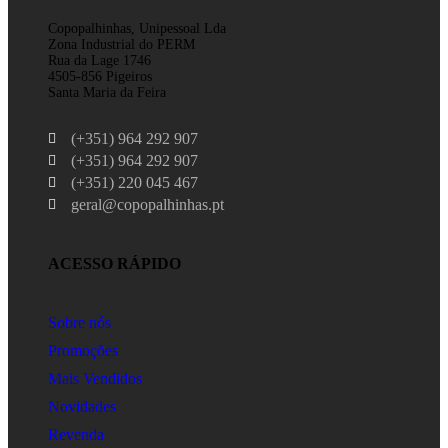
Copopalhinhas, Unipessoal Lda
Zona Industrial do PERM
Rua da Lage 1746
4505-856 Pigeiros
Santa Maria da Feira
(+351) 964 292 907
(+351) 964 292 907
(+351) 220 045 467
geral@copopalhinhas.pt
ACESSO RÁPIDO
Sobre nós
Promoções
Mais Vendidos
Novidades
Revenda