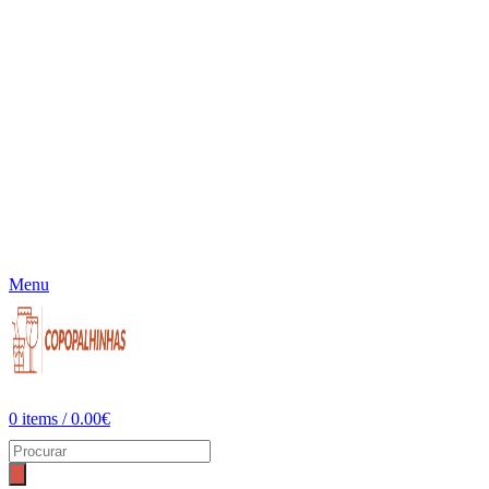
Menu
0
items
/
0.00
€