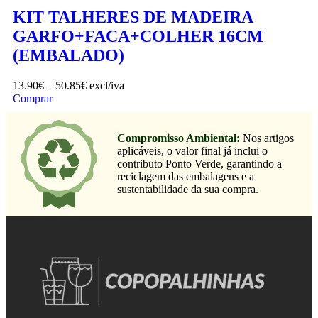
KIT TALHERES DE MADEIRA
GARFO+FACA+COLHER 16CM
(EMBALADO)
13.90
€
–
50.85
€
excl/iva
Comprar
Compromisso Ambiental:
Nos artigos
aplicáveis, o valor final já inclui o
contributo Ponto Verde, garantindo a
reciclagem das embalagens e a
sustentabilidade da sua compra.