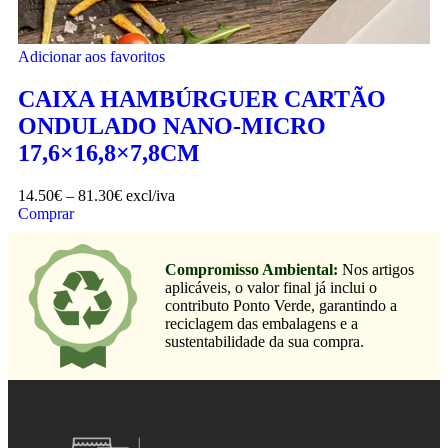
Adicionar aos favoritos
CAIXA HAMBÚRGUER CARTÃO
ONDULADO NANO-MICRO
17,6×16,8×7,8CM
14.50
€
–
81.30
€
excl/iva
Comprar
Compromisso Ambiental:
Nos artigos
aplicáveis, o valor final já inclui o
contributo Ponto Verde, garantindo a
reciclagem das embalagens e a
sustentabilidade da sua compra.