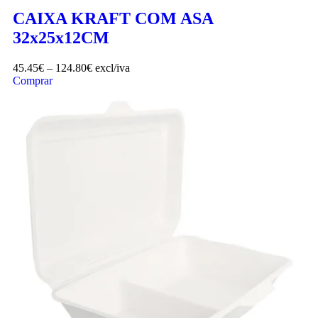
CAIXA KRAFT COM ASA
32x25x12CM
45.45
€
–
124.80
€
excl/iva
Comprar