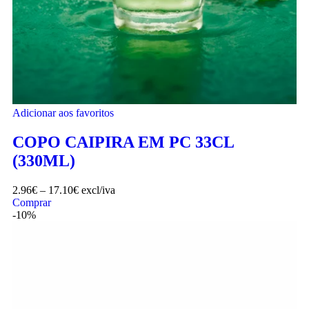
Adicionar aos favoritos
COPO CAIPIRA EM PC 33CL
(330ML)
2.96
€
–
17.10
€
excl/iva
Comprar
-10%