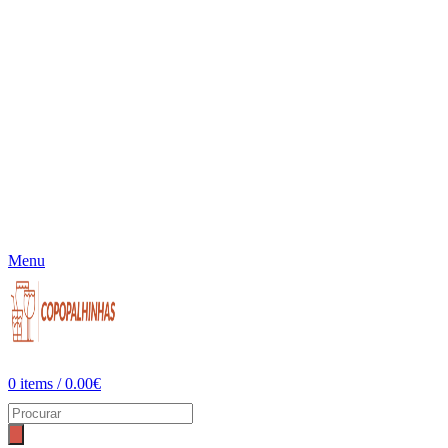
Menu
0
items
/
0.00
€