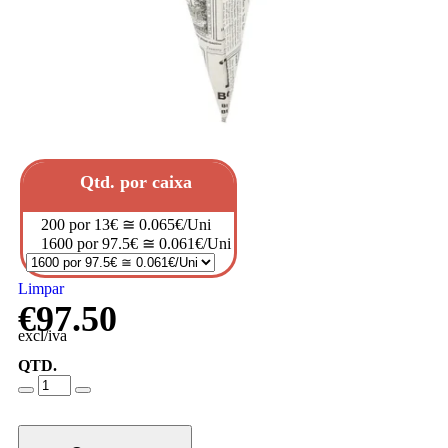
Qtd. por caixa
200 por 13€ ≅ 0.065€/Uni
1600 por 97.5€ ≅ 0.061€/Uni
Limpar
€
97.50
excl/iva
QTD.