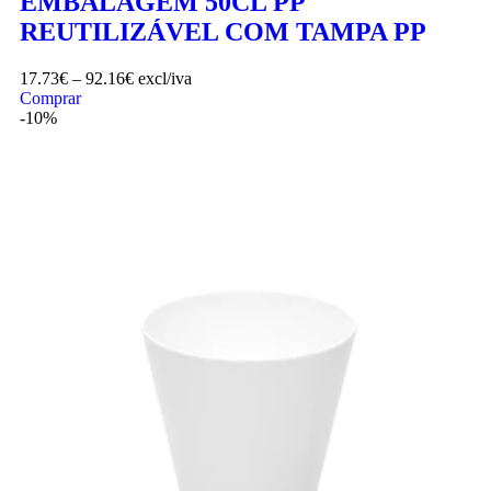
EMBALAGEM 50CL PP
REUTILIZÁVEL COM TAMPA PP
17.73
€
–
92.16
€
excl/iva
Comprar
-10%