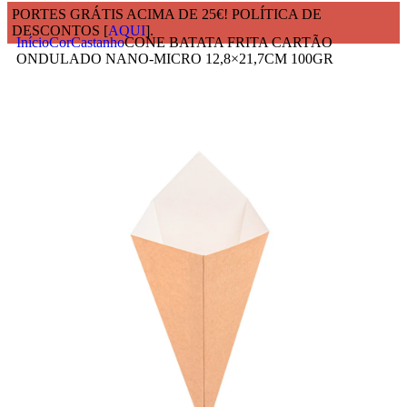
PORTES GRÁTIS ACIMA DE 25€! POLÍTICA DE
DESCONTOS [
AQUI
].
Início
Cor
Castanho
CONE BATATA FRITA CARTÃO
ONDULADO NANO-MICRO 12,8×21,7CM 100GR