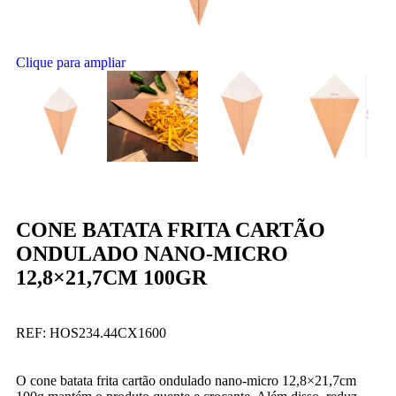
Clique para ampliar
CONE BATATA FRITA CARTÃO
ONDULADO NANO-MICRO
12,8×21,7CM 100GR
REF:
HOS234.44CX1600
O cone batata frita cartão ondulado nano-micro 12,8×21,7cm