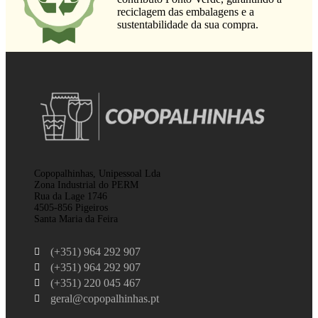
reciclagem das embalagens e a
sustentabilidade da sua compra.
Copopalhinhas, Unipessoal Lda
Zona Industrial do PERM
Rua da Lage 1746
4505-856 Pigeiros
Santa Maria da Feira
(+351) 964 292 907
(+351) 964 292 907
(+351) 220 045 467
geral@copopalhinhas.pt