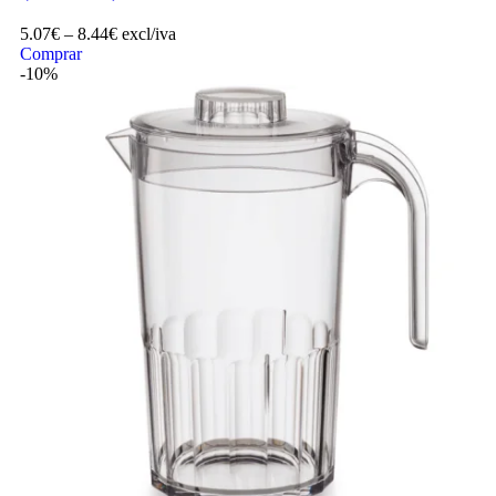
5.07
€
–
8.44
€
excl/iva
Comprar
-10%