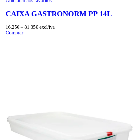
Adicionar aos favoritos
CAIXA GASTRONORM PP 14L
16.25
€
–
81.35
€
excl/iva
Comprar