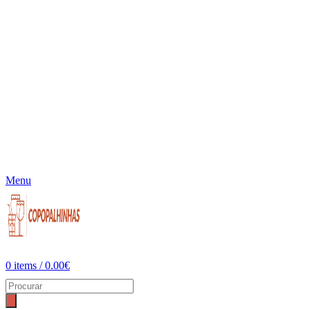
Menu
0
items
/
0.00
€