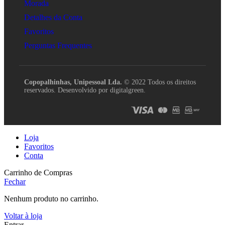
Morada
Detalhes da Conta
Favoritos
Perguntas Frequentes
Copopalhinhas, Unipessoal Lda.
© 2022 Todos os direitos
reservados. Desenvolvido por digitalgreen.
Loja
Favoritos
Conta
Carrinho de Compras
Fechar
Nenhum produto no carrinho.
Voltar à loja
Entrar