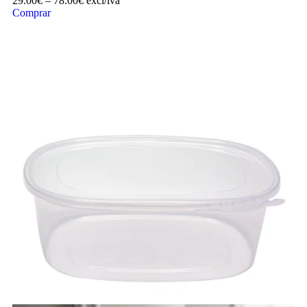
29.00
€
–
78.00
€
excl/iva
Comprar