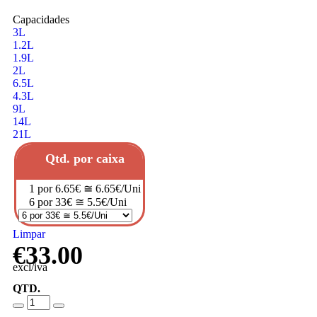
Capacidades
3L
1.2L
1.9L
2L
6.5L
4.3L
9L
14L
21L
Qtd. por caixa
1 por 6.65€ ≅ 6.65€/Uni
6 por 33€ ≅ 5.5€/Uni
Limpar
€
33.00
excl/iva
QTD.