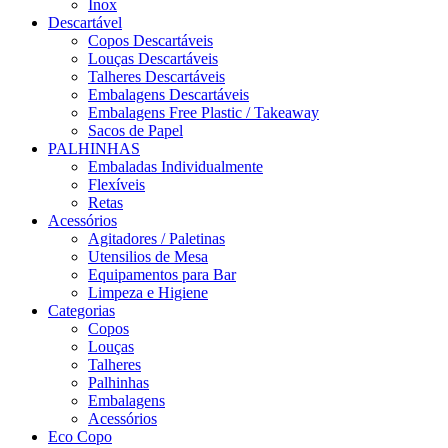
Inox
Descartável
Copos Descartáveis
Louças Descartáveis
Talheres Descartáveis
Embalagens Descartáveis
Embalagens Free Plastic / Takeaway
Sacos de Papel
PALHINHAS
Embaladas Individualmente
Flexíveis
Retas
Acessórios
Agitadores / Paletinas
Utensilios de Mesa
Equipamentos para Bar
Limpeza e Higiene
Categorias
Copos
Louças
Talheres
Palhinhas
Embalagens
Acessórios
Eco Copo