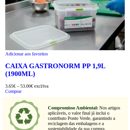
Adicionar aos favoritos
CAIXA GASTRONORM PP 1,9L
(1900ML)
3.65
€
–
53.00
€
excl/iva
Comprar
Compromisso Ambiental:
Nos artigos
aplicáveis, o valor final já inclui o
contributo Ponto Verde, garantindo a
reciclagem das embalagens e a
sustentabilidade da sua compra.