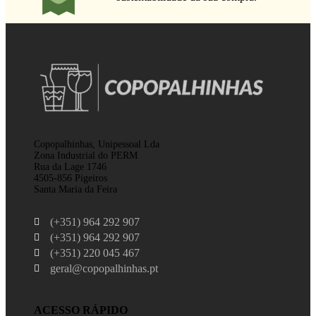
Copopalhinhas, Unipessoal Lda
Zona Industrial do PERM
Rua da Lage 1746
4505-856 Pigeiros
Santa Maria da Feira
(+351) 964 292 907
(+351) 964 292 907
(+351) 220 045 467
geral@copopalhinhas.pt
ACESSO RÁPIDO