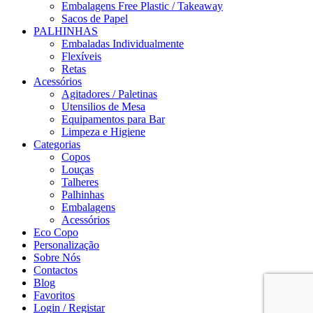
Embalagens Free Plastic / Takeaway
Sacos de Papel
PALHINHAS
Embaladas Individualmente
Flexíveis
Retas
Acessórios
Agitadores / Paletinas
Utensilios de Mesa
Equipamentos para Bar
Limpeza e Higiene
Categorias
Copos
Louças
Talheres
Palhinhas
Embalagens
Acessórios
Eco Copo
Personalização
Sobre Nós
Contactos
Blog
Favoritos
Login / Registar