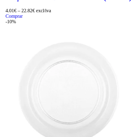
4.01
€
–
22.82
€
excl/iva
Comprar
-10%