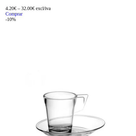
4.20
€
–
32.00
€
excl/iva
Comprar
-10%