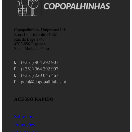
Copopalhinhas, Unipessoal Lda
Zona Industrial do PERM
Rua da Lage 1746
4505-856 Pigeiros
Santa Maria da Feira
(+351) 964 292 907
(+351) 964 292 907
(+351) 220 045 467
geral@copopalhinhas.pt
ACESSO RÁPIDO
Sobre nós
Promoções