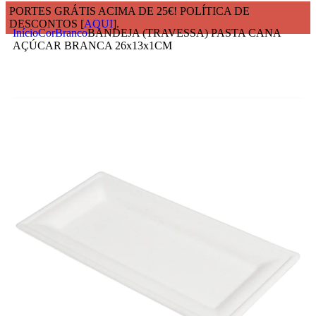
PORTES GRÁTIS ACIMA DE 25€! POLÍTICA DE
DESCONTOS [
AQUI
].
Início
Cor
Branco
BANDEJA (TRAVESSA) PASTA CANA
AÇÚCAR BRANCA 26x13x1CM