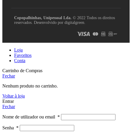
Copopalhinhas, Unipessoal Lda.
© 2022 Todos os direitos
reservados. Desenvolvido por digitalgreen.
Loja
Favoritos
Conta
Carrinho de Compras
Fechar
Nenhum produto no carrinho.
Voltar à loja
Entrar
Fechar
Nome de utilizador ou email
*
Senha
*