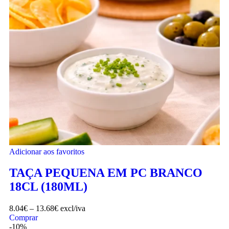
Adicionar aos favoritos
TAÇA PEQUENA EM PC BRANCO
18CL (180ML)
8.04
€
–
13.68
€
excl/iva
Comprar
-10%