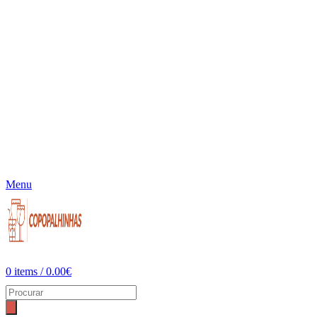
Menu
0
items
/
0.00
€