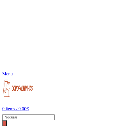
Menu
0
items
/
0.00
€