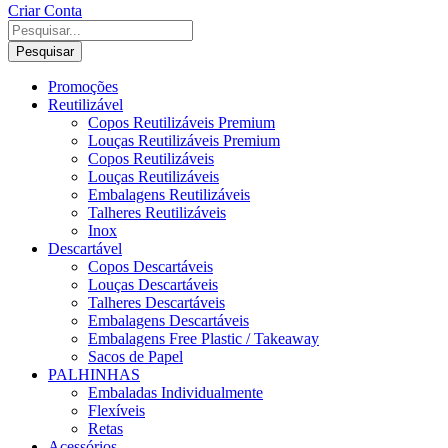
Criar Conta
Pesquisar
Promoções
Reutilizável
Copos Reutilizáveis Premium
Louças Reutilizáveis Premium
Copos Reutilizáveis
Louças Reutilizáveis
Embalagens Reutilizáveis
Talheres Reutilizáveis
Inox
Descartável
Copos Descartáveis
Louças Descartáveis
Talheres Descartáveis
Embalagens Descartáveis
Embalagens Free Plastic / Takeaway
Sacos de Papel
PALHINHAS
Embaladas Individualmente
Flexíveis
Retas
Acessórios