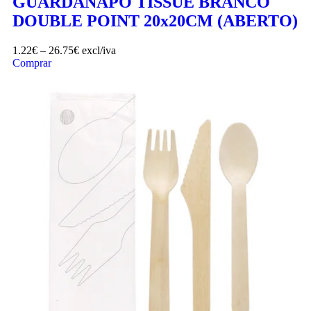
GUARDANAPO TISSUE BRANCO
DOUBLE POINT 20x20CM (ABERTO)
1.22
€
–
26.75
€
excl/iva
Comprar