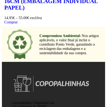
16CM (EMBALAGEM INDIVIDUAL
PAPEL)
14.95
€
–
55.00
€
excl/iva
Comprar
Compromisso Ambiental:
Nos artigos
aplicáveis, o valor final já inclui o
contributo Ponto Verde, garantindo a
reciclagem das embalagens e a
sustentabilidade da sua compra.
Copopalhinhas, Unipessoal Lda
Zona Industrial do PERM