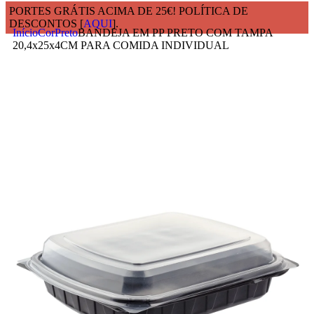
PORTES GRÁTIS ACIMA DE 25€! POLÍTICA DE
DESCONTOS [
AQUI
].
Início
Cor
Preto
BANDEJA EM PP PRETO COM TAMPA
20,4x25x4CM PARA COMIDA INDIVIDUAL