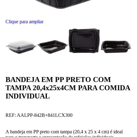
Clique para ampliar
BANDEJA EM PP PRETO COM
TAMPA 20,4x25x4CM PARA COMIDA
INDIVIDUAL
REF:
AALPP-842B+841LCX300
A bandeja em PP preto com tampa (20,4 x 25 x 4 cm) é ideal