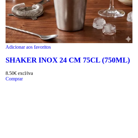
Adicionar aos favoritos
SHAKER INOX 24 CM 75CL (750ML)
8.50
€
excl/iva
Comprar