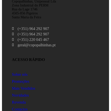
Copopalhinhas, Unipessoal Lda
Zona Industrial do PERM
Rua da Lage 1746
4505-856 Pigeiros
Santa Maria da Feira
(+351) 964 292 907
(+351) 964 292 907
(+351) 220 045 467
geral@copopalhinhas.pt
ACESSO RÁPIDO
Sobre nós
Promoções
Mais Vendidos
Novidades
Revenda
Contactos