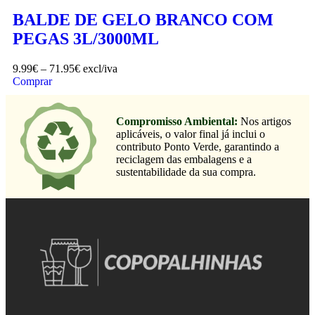
BALDE DE GELO BRANCO COM
PEGAS 3L/3000ML
9.99
€
–
71.95
€
excl/iva
Comprar
Compromisso Ambiental:
Nos artigos
aplicáveis, o valor final já inclui o
contributo Ponto Verde, garantindo a
reciclagem das embalagens e a
sustentabilidade da sua compra.