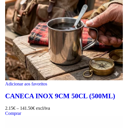
Adicionar aos favoritos
CANECA INOX 9CM 50CL (500ML)
2.15
€
–
141.50
€
excl/iva
Comprar