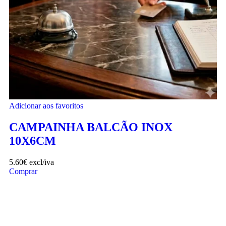
Adicionar aos favoritos
CAMPAINHA BALCÃO INOX
10X6CM
5.60
€
excl/iva
Comprar