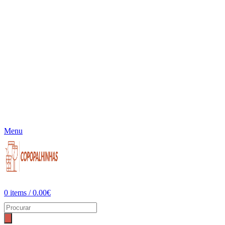
Menu
0
items
/
0.00
€