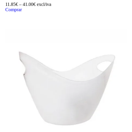
11.85
€
–
41.00
€
excl/iva
Comprar