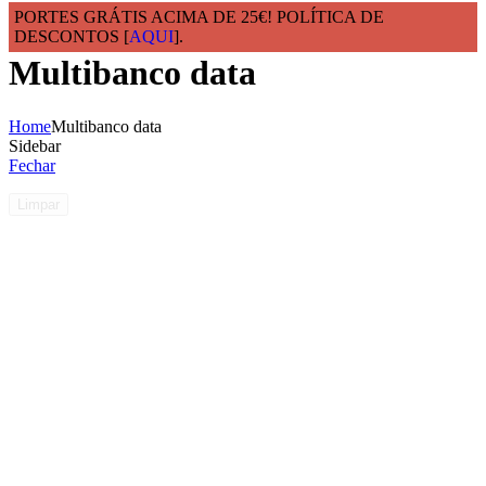
PORTES GRÁTIS ACIMA DE 25€! POLÍTICA DE
DESCONTOS [
AQUI
].
Multibanco data
Home
Multibanco data
Sidebar
Fechar
Limpar