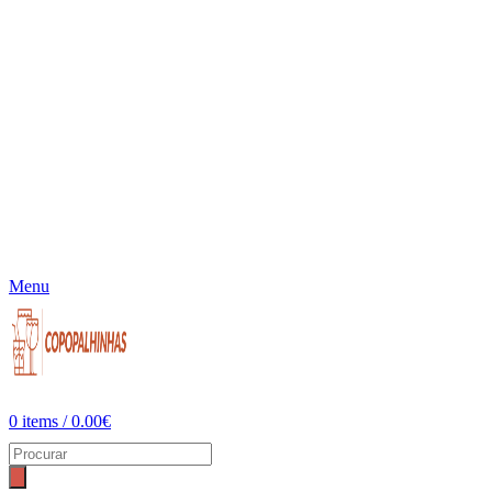
Menu
0
items
/
0.00
€