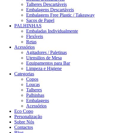
Talheres Descartáveis
Embalagens Descartáveis
Embalagens Free Plastic / Takeaway
Sacos de Papel
PALHINHAS
Embaladas Individualmente
Flexíveis
Retas
Acessórios
Agitadores / Paletinas
Utensilios de Mesa
Equipamentos para Bar
Limpeza e Higiene
Categorias
Copos
Louças
Talheres
Palhinhas
Embalagens
Acessórios
Eco Copo
Personalização
Sobre Nós
Contactos
Blog