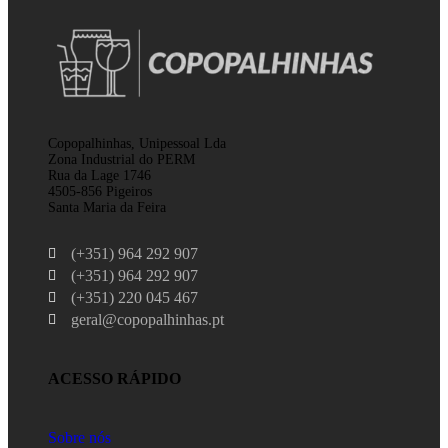
Copopalhinhas, Unipessoal Lda
Zona Industrial do PERM
Rua da Lage 1746
4505-856 Pigeiros
Santa Maria da Feira
(+351) 964 292 907
(+351) 964 292 907
(+351) 220 045 467
geral@copopalhinhas.pt
ACESSO RÁPIDO
Sobre nós