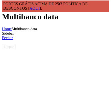
PORTES GRÁTIS ACIMA DE 25€! POLÍTICA DE
DESCONTOS [
AQUI
].
Multibanco data
Home
Multibanco data
Sidebar
Fechar
Limpar