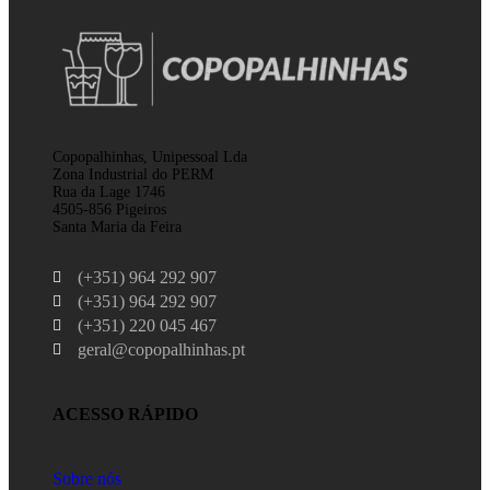
Copopalhinhas, Unipessoal Lda
Zona Industrial do PERM
Rua da Lage 1746
4505-856 Pigeiros
Santa Maria da Feira
(+351) 964 292 907
(+351) 964 292 907
(+351) 220 045 467
geral@copopalhinhas.pt
ACESSO RÁPIDO
Sobre nós