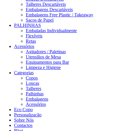
Talheres Descartáveis
Embalagens Descartáveis
Embalagens Free Plastic / Takeaway
Sacos de Papel
PALHINHAS
Embaladas Individualmente
Flexíveis
Retas
Acessórios
Agitadores / Paletinas
Utensilios de Mesa
Equipamentos para Bar
Limpeza e Higiene
Categorias
Copos
Louças
Talheres
Palhinhas
Embalagens
Acessórios
Eco Copo
Personalização
Sobre Nós
Contactos
Blog