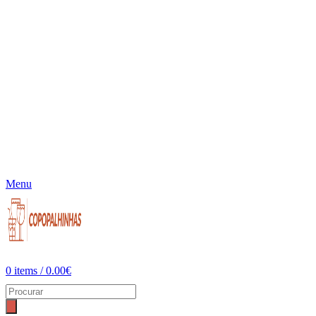
Menu
0
items
/
0.00
€