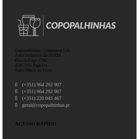
Copopalhinhas, Unipessoal Lda
Zona Industrial do PERM
Rua da Lage 1746
4505-856 Pigeiros
Santa Maria da Feira
(+351) 964 292 907
(+351) 964 292 907
(+351) 220 045 467
geral@copopalhinhas.pt
ACESSO RÁPIDO