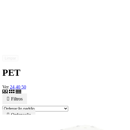
Limpar
PET
Ver
24
40
50
Filtros
Ordenação