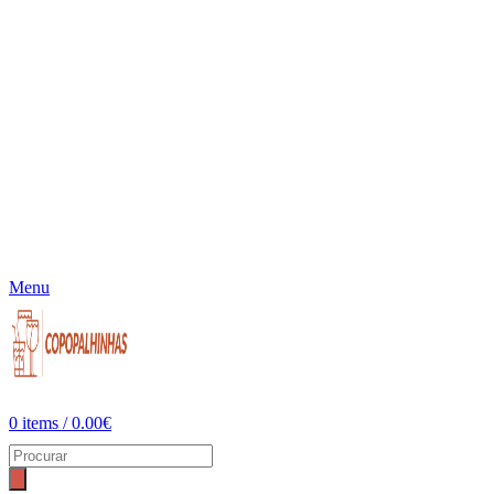
Menu
0
items
/
0.00
€