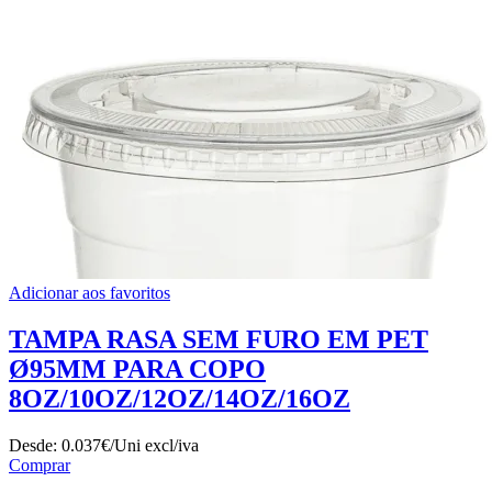
Adicionar aos favoritos
TAMPA RASA SEM FURO EM PET
Ø95MM PARA COPO
8OZ/10OZ/12OZ/14OZ/16OZ
Desde:
0.037€/Uni
excl/iva
Comprar