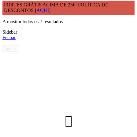
PORTES GRÁTIS ACIMA DE 25€! POLÍTICA DE
DESCONTOS [
AQUI
].
Início
PET
A mostrar todos os 7 resultados
Sidebar
Fechar
Limpar