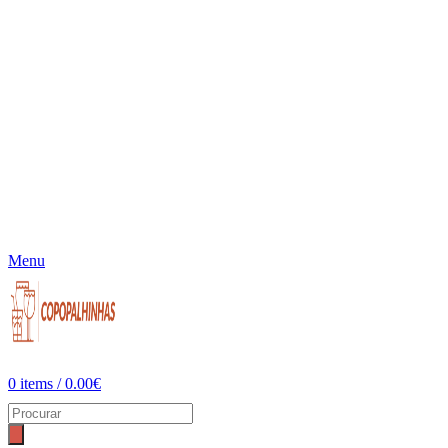
Menu
0
items
/
0.00
€