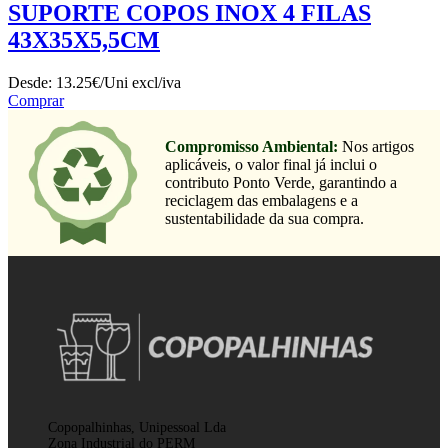
SUPORTE COPOS INOX 4 FILAS
43X35X5,5CM
Desde:
13.25€/Uni
excl/iva
Comprar
Compromisso Ambiental:
Nos artigos
aplicáveis, o valor final já inclui o
contributo Ponto Verde, garantindo a
reciclagem das embalagens e a
sustentabilidade da sua compra.
Copopalhinhas, Unipessoal Lda
Zona Industrial do PERM