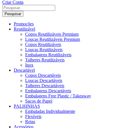
Criar Conta
Pesquisar
Promoções
Reutilizável
Copos Reutilizáveis Premium
Louças Reutilizáveis Premium
Copos Reutilizáveis
Louças Reutilizáveis
Embalagens Reutilizáveis
Talheres Reutilizáveis
Inox
Descartável
Copos Descartáveis
Louças Descartáveis
Talheres Descartáveis
Embalagens Descartáveis
Embalagens Free Plastic / Takeaway
Sacos de Papel
PALHINHAS
Embaladas Individualmente
Flexíveis
Retas
Acessórios