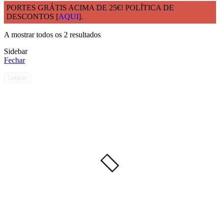
PORTES GRÁTIS ACIMA DE 25€! POLÍTICA DE
DESCONTOS [
AQUI
].
Início
Modelo
Suportes de Copos
A mostrar todos os 2 resultados
Sidebar
Fechar
Limpar