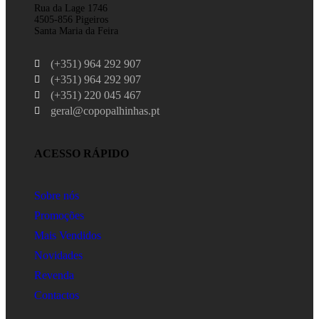
Rua da Lage 1746
4505-856 Pigeiros
Santa Maria da Feira
(+351) 964 292 907
(+351) 964 292 907
(+351) 220 045 467
geral@copopalhinhas.pt
ACESSO RÁPIDO
Sobre nós
Promoções
Mais Vendidos
Novidades
Revenda
Contactos