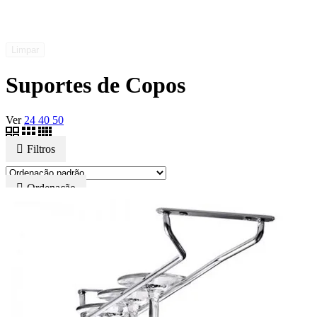
Limpar
Suportes de Copos
Ver
24
40
50
Filtros
Ordenação