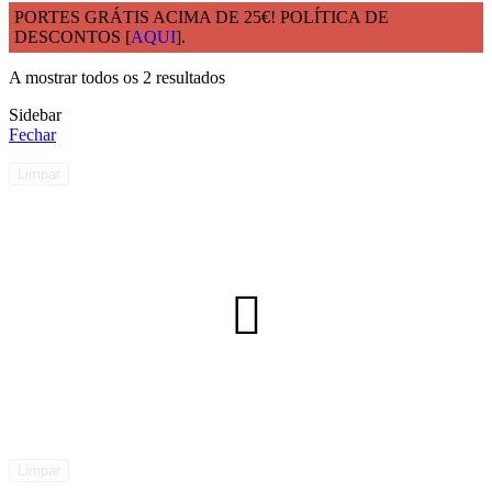
PORTES GRÁTIS ACIMA DE 25€! POLÍTICA DE
DESCONTOS [
AQUI
].
Início
Modelo
Folha de Alumínio
A mostrar todos os 2 resultados
Sidebar
Fechar
Limpar
Limpar