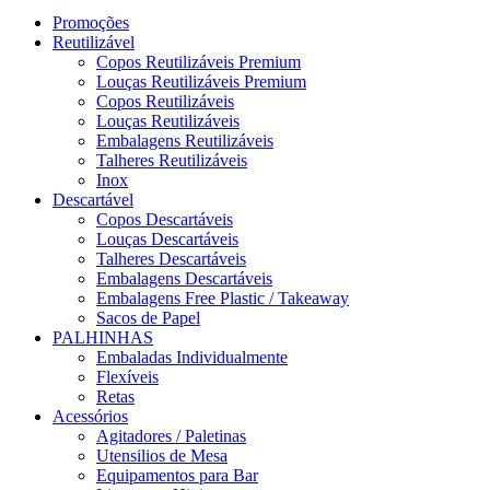
Promoções
Reutilizável
Copos Reutilizáveis Premium
Louças Reutilizáveis Premium
Copos Reutilizáveis
Louças Reutilizáveis
Embalagens Reutilizáveis
Talheres Reutilizáveis
Inox
Descartável
Copos Descartáveis
Louças Descartáveis
Talheres Descartáveis
Embalagens Descartáveis
Embalagens Free Plastic / Takeaway
Sacos de Papel
PALHINHAS
Embaladas Individualmente
Flexíveis
Retas
Acessórios
Agitadores / Paletinas
Utensilios de Mesa
Equipamentos para Bar