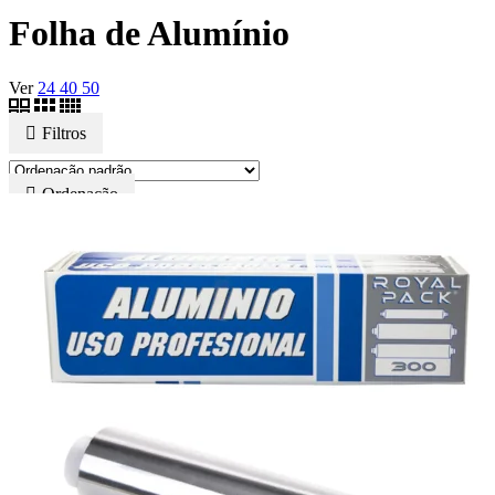
Folha de Alumínio
Ver
24
40
50
Filtros
Ordenação