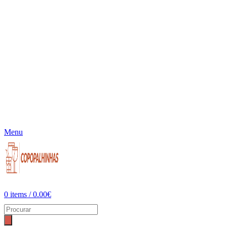
Menu
0
items
/
0.00
€