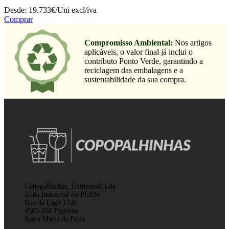
Desde:
19.733€/Uni
excl/iva
Comprar
Compromisso Ambiental:
Nos artigos
aplicáveis, o valor final já inclui o
contributo Ponto Verde, garantindo a
reciclagem das embalagens e a
sustentabilidade da sua compra.
Copopalhinhas, Unipessoal Lda
Zona Industrial do PERM
Rua da Lage 1746
4505-856 Pigeiros
Santa Maria da Feira