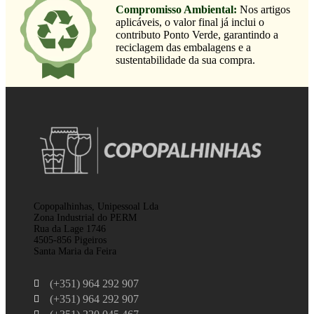
Compromisso Ambiental:
Nos artigos
aplicáveis, o valor final já inclui o
contributo Ponto Verde, garantindo a
reciclagem das embalagens e a
sustentabilidade da sua compra.
Copopalhinhas, Unipessoal Lda
Zona Industrial do PERM
Rua da Lage 1746
4505-856 Pigeiros
Santa Maria da Feira
(+351) 964 292 907
(+351) 964 292 907