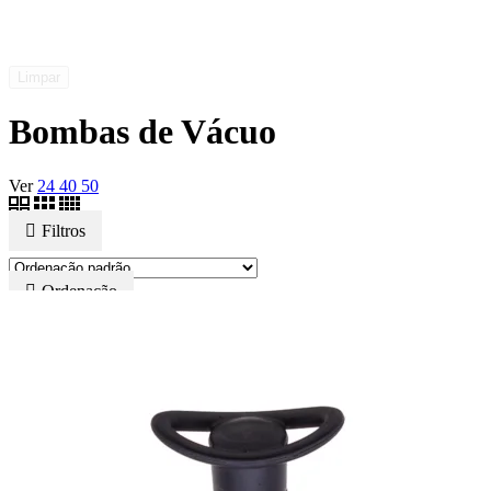
Limpar
Bombas de Vácuo
Ver
24
40
50
Filtros
Ordenação