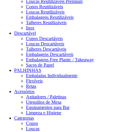
Louças Reutilizáveis Premium
Copos Reutilizáveis
Louças Reutilizáveis
Embalagens Reutilizáveis
Talheres Reutilizáveis
Inox
Descartável
Copos Descartáveis
Louças Descartáveis
Talheres Descartáveis
Embalagens Descartáveis
Embalagens Free Plastic / Takeaway
Sacos de Papel
PALHINHAS
Embaladas Individualmente
Flexíveis
Retas
Acessórios
Agitadores / Paletinas
Utensilios de Mesa
Equipamentos para Bar
Limpeza e Higiene
Categorias
Copos
Louças