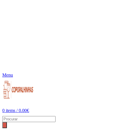
Menu
0
items
/
0.00
€