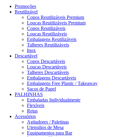
Promoções
Reutilizável
Copos Reutilizáveis Premium
Louças Reutilizáveis Premium
Copos Reutilizáveis
Louças Reutilizáveis
Embalagens Reutilizáveis
Talheres Reutilizáveis
Inox
Descartável
Copos Descartáveis
Louças Descartáveis
Talheres Descartáveis
Embalagens Descartáveis
Embalagens Free Plastic / Takeaway
Sacos de Papel
PALHINHAS
Embaladas Individualmente
Flexíveis
Retas
Acessórios
Agitadores / Paletinas
Utensilios de Mesa
Equipamentos para Bar