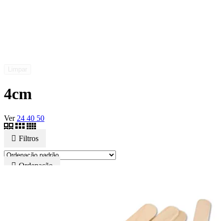
Limpar
4cm
Ver
24
40
50
Filtros
Ordenação