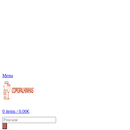
Menu
0
items
/
0.00
€