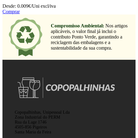
Desde:
0.009€/Uni
excl/iva
Comprar
Compromisso Ambiental:
Nos artigos
aplicáveis, o valor final já inclui o
contributo Ponto Verde, garantindo a
reciclagem das embalagens e a
sustentabilidade da sua compra.
Copopalhinhas, Unipessoal Lda
Zona Industrial do PERM
Rua da Lage 1746
4505-856 Pigeiros
Santa Maria da Feira