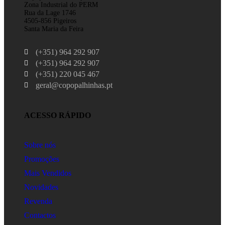
Zona Industrial do PERM
Rua da Lage 1746
4505-856 Pigeiros
Santa Maria da Feira
(+351) 964 292 907
(+351) 964 292 907
(+351) 220 045 467
geral@copopalhinhas.pt
ACESSO RÁPIDO
Sobre nós
Promoções
Mais Vendidos
Novidades
Revenda
Contactos