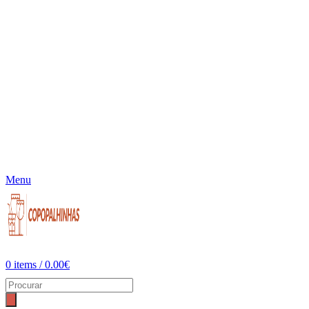
Menu
0
items
/
0.00
€