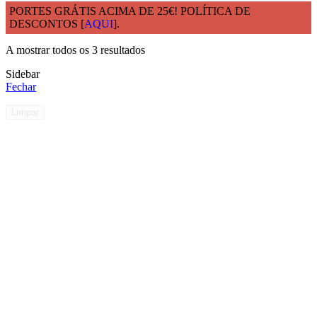
PORTES GRÁTIS ACIMA DE 25€! POLÍTICA DE
DESCONTOS [
AQUI
].
Início
Medidas
18cm
A mostrar todos os 3 resultados
Sidebar
Fechar
Limpar