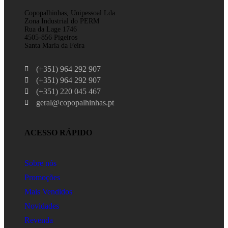
Copopalhinhas, Unipessoal Lda
Zona Industrial do PERM
Rua da Lage 1746
4505-856 Pigeiros
Santa Maria da Feira
(+351) 964 292 907
(+351) 964 292 907
(+351) 220 045 467
geral@copopalhinhas.pt
ACESSO RÁPIDO
Sobre nós
Promoções
Mais Vendidos
Novidades
Revenda