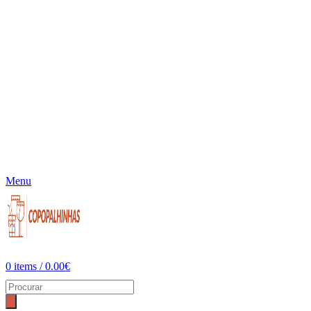
Menu
0
items
/
0.00
€