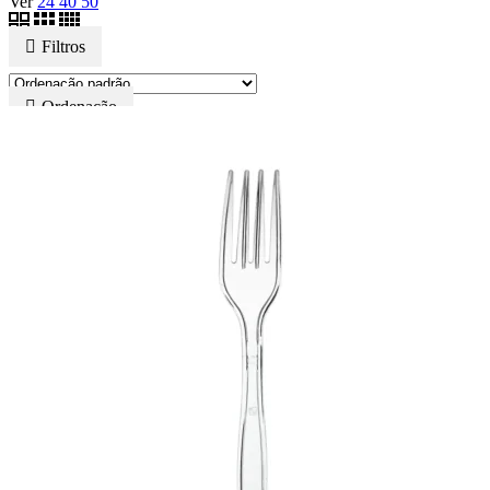
Ver
24
40
50
Filtros
Ordenação