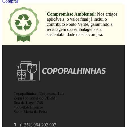
Comprar
Compromisso Ambiental:
Nos artigos
aplicáveis, o valor final já inclui o
contributo Ponto Verde, garantindo a
reciclagem das embalagens e a
sustentabilidade da sua compra.
Copopalhinhas, Unipessoal Lda
Zona Industrial do PERM
Rua da Lage 1746
4505-856 Pigeiros
Santa Maria da Feira
(+351) 964 292 907