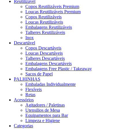
Reutilizável
Copos Reutilizáveis Premium
Louças Reutilizáveis Premium
Copos Reutilizáveis
Louças Reutilizáveis
Embalagens Reutilizáveis
Talheres Reutilizáveis
Inox
Descartável
Copos Descartáveis
Louças Descartáveis
Talheres Descartáveis
Embalagens Descartáveis
Embalagens Free Plastic / Takeaway
Sacos de Papel
PALHINHAS
Embaladas Individualmente
Flexíveis
Retas
Acessórios
Agitadores / Paletinas
Utensilios de Mesa
Equipamentos para Bar
Limpeza e Higiene
Categorias