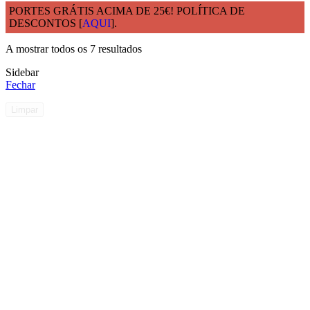
PORTES GRÁTIS ACIMA DE 25€! POLÍTICA DE
DESCONTOS [
AQUI
].
Início
Medidas
17,5cm
A mostrar todos os 7 resultados
Sidebar
Fechar
Limpar