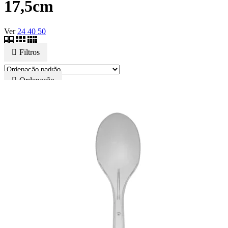
17,5cm
Ver
24
40
50
Filtros
Ordenação