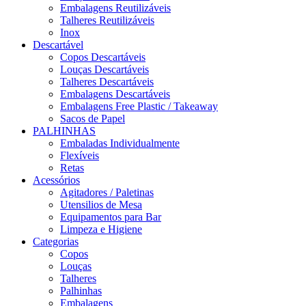
Embalagens Reutilizáveis
Talheres Reutilizáveis
Inox
Descartável
Copos Descartáveis
Louças Descartáveis
Talheres Descartáveis
Embalagens Descartáveis
Embalagens Free Plastic / Takeaway
Sacos de Papel
PALHINHAS
Embaladas Individualmente
Flexíveis
Retas
Acessórios
Agitadores / Paletinas
Utensilios de Mesa
Equipamentos para Bar
Limpeza e Higiene
Categorias
Copos
Louças
Talheres
Palhinhas
Embalagens