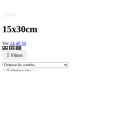
Limpar
15x30cm
Ver
24
40
50
Filtros
Ordenação