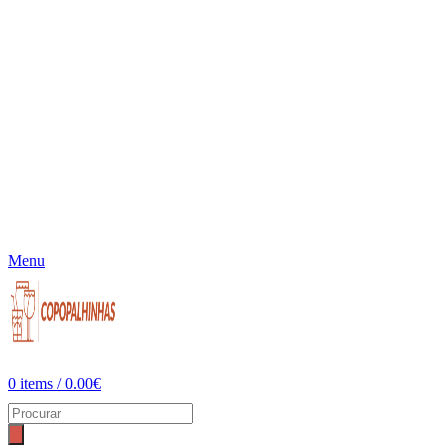
Menu
0
items
/
0.00
€