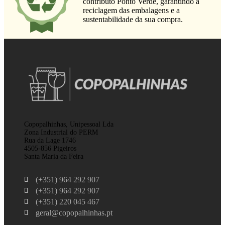
contributo Ponto Verde, garantindo a
reciclagem das embalagens e a
sustentabilidade da sua compra.
Copopalhinhas, Unipessoal Lda
Zona Industrial do PERM
Rua da Lage 1746
4505-856 Pigeiros
Santa Maria da Feira
(+351) 964 292 907
(+351) 964 292 907
(+351) 220 045 467
geral@copopalhinhas.pt