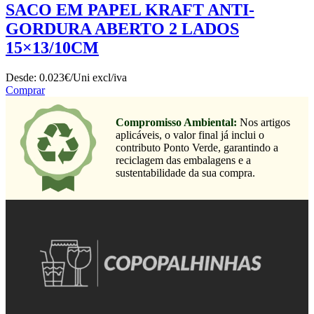
SACO EM PAPEL KRAFT ANTI-
GORDURA ABERTO 2 LADOS
15×13/10CM
Desde:
0.023€/Uni
excl/iva
Comprar
Compromisso Ambiental:
Nos artigos
aplicáveis, o valor final já inclui o
contributo Ponto Verde, garantindo a
reciclagem das embalagens e a
sustentabilidade da sua compra.