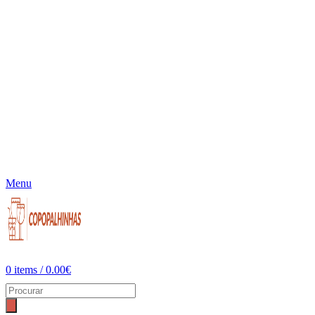
Menu
0
items
/
0.00
€