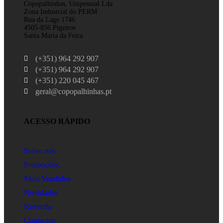
Copopalhinhas, Unipessoal Lda
Zona Industrial do PERM
Rua da Lage 1746
4505-856 Pigeiros
Santa Maria da Feira
(+351) 964 292 907
(+351) 964 292 907
(+351) 220 045 467
geral@copopalhinhas.pt
ACESSO RÁPIDO
Sobre nós
Promoções
Mais Vendidos
Novidades
Revenda
Contactos