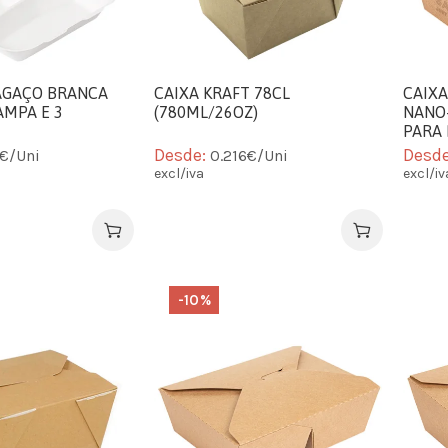
AGAÇO BRANCA
CAIXA KRAFT 78CL
CAIX
AMPA E 3
(780ML/26OZ)
NANO-
PARA
Desde:
Desd
2€/Uni
0.216€/Uni
excl/iva
excl/iv
-10%