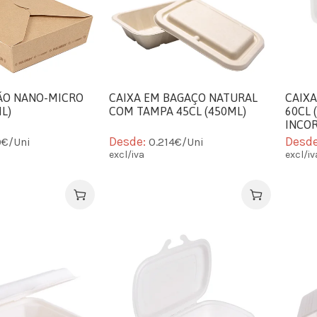
ÃO NANO-MICRO
CAIXA EM BAGAÇO NATURAL
CAIXA
L)
COM TAMPA 45CL (450ML)
60CL 
INCO
Desde:
Desd
9€/Uni
0.214€/Uni
excl/iva
excl/iv