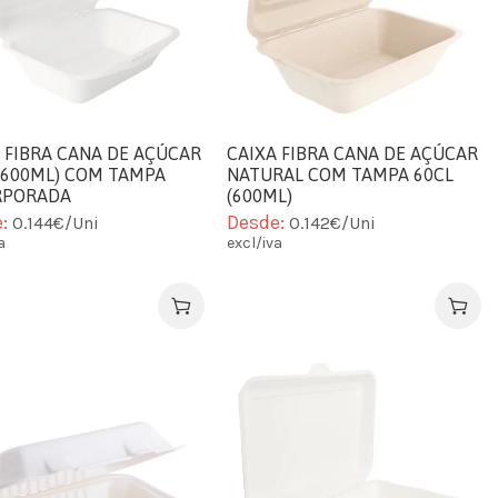
 FIBRA CANA DE AÇÚCAR
CAIXA FIBRA CANA DE AÇÚCAR
(600ML) COM TAMPA
NATURAL COM TAMPA 60CL
RPORADA
(600ML)
e:
Desde:
0.144€/Uni
0.142€/Uni
a
excl/iva