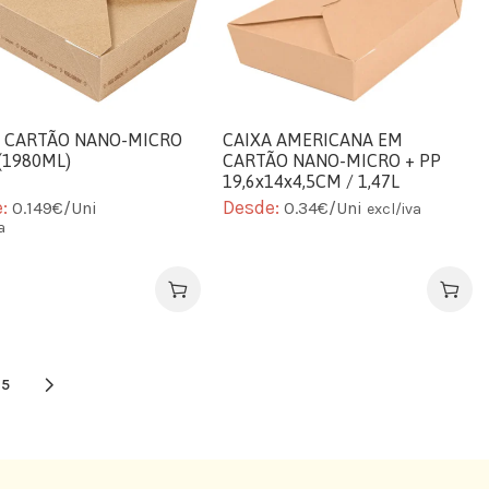
A CARTÃO NANO-MICRO
CAIXA AMERICANA EM
 (1980ML)
CARTÃO NANO-MICRO + PP
19,6x14x4,5CM / 1,47L
(1470ML)
e:
Desde:
0.149€/Uni
0.34€/Uni
excl/iva
a
5