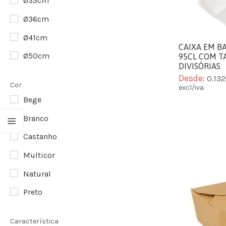
Ø33cm
Ø36cm
Ø41cm
CAIXA EM B
Ø50cm
95CL COM T
DIVISÓRIAS
Desde:
0.13
Cor
excl/iva
Bege
Branco
Castanho
Multicor
Natural
Preto
Característica