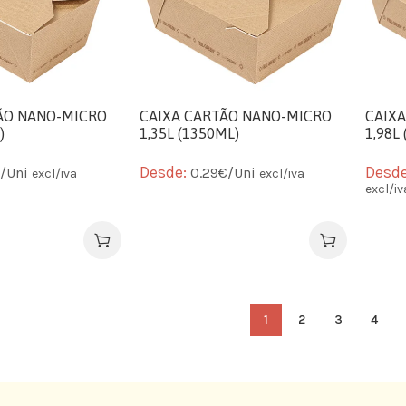
ÃO NANO-MICRO
CAIXA CARTÃO NANO-MICRO
CAIX
)
1,35L (1350ML)
1,98L
Desde:
Desd
€/Uni
0.29€/Uni
excl/iva
excl/iva
excl/iv
1
2
3
4