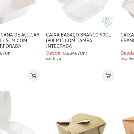
A CANA DE AÇÚCAR
CAIXA BAGAÇO BRANCO 90CL
CAIXA
13,5CM COM
(900ML) COM TAMPA
BRANC
ORPORADA
INTEGRADA
Desde:
Desd
5€/Uni
0.264€/Uni
excl/iva
excl/iv