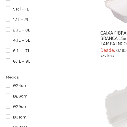
91cl - 1L
1,1L – 2L
2,1L – 3L
CAIXA FIBR
BRANCA 18×
4,1L – 5L
TAMPA INC
Desde:
0.16
6,1L – 7L
excl/iva
8,1L – 9L
Medida
Ø24cm
Ø26cm
Ø29cm
Ø31cm