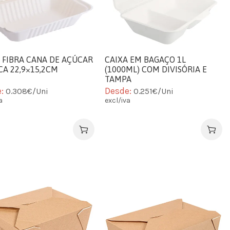
 FIBRA CANA DE AÇÚCAR
CAIXA EM BAGAÇO 1L
A 22,9×15,2CM
(1000ML) COM DIVISÓRIA E
TAMPA
e:
Desde:
0.308€/Uni
0.251€/Uni
a
excl/iva