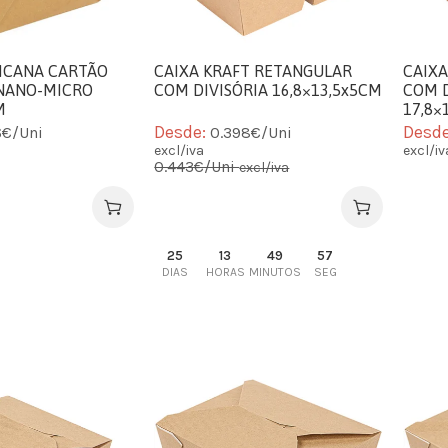
ICANA CARTÃO
CAIXA KRAFT RETANGULAR
CAIX
NANO-MICRO
COM DIVISÓRIA 16,8×13,5x5CM
COM D
M
17,8×
Desde:
Desd
6€/Uni
0.398€/Uni
excl/iva
excl/iv
0.443€/Uni
excl/iva
25
13
49
56
DIAS
HORAS
MINUTOS
SEG