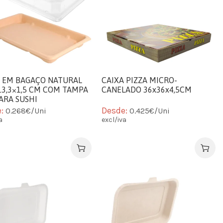
A EM BAGAÇO NATURAL
CAIXA PIZZA MICRO-
13,3×1,5 CM COM TAMPA
CANELADO 36x36x4,5CM
ARA SUSHI
e:
Desde:
0.268€/Uni
0.425€/Uni
a
excl/iva