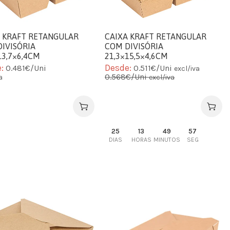
A KRAFT RETANGULAR
CAIXA KRAFT RETANGULAR
IVISÓRIA
COM DIVISÓRIA
13,7×6,4CM
21,3×15,5×4,6CM
e:
Desde:
0.481€/Uni
0.511€/Uni
excl/iva
0.568€/Uni
a
excl/iva
25
13
49
56
DIAS
HORAS
MINUTOS
SEG