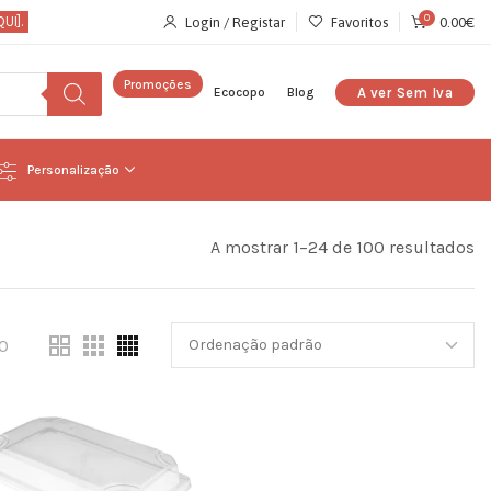
0
QUI
].
Login / Registar
Favoritos
0.00
€
Promoções
Ecocopo
Blog
Personalização
A mostrar 1–24 de 100 resultados
0