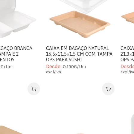
AGAÇO BRANCA
CAIXA EM BAGAÇO NATURAL
CAIX
AMPA E 2
16,5×11,5×1,5 CM COM TAMPA
21,3×
ENTOS
OPS PARA SUSHI
OPS P
Desde:
Desd
6€/Uni
0.199€/Uni
excl/iva
excl/iv