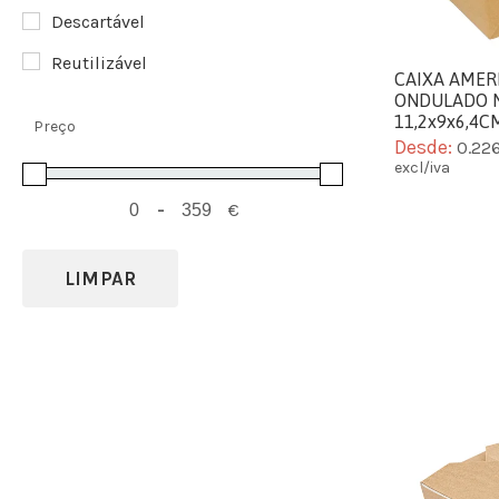
Descartável
Reutilizável
CAIXA AMER
ONDULADO 
11,2x9x6,4C
Preço
Desde:
0.22
excl/iva
-
€
LIMPAR