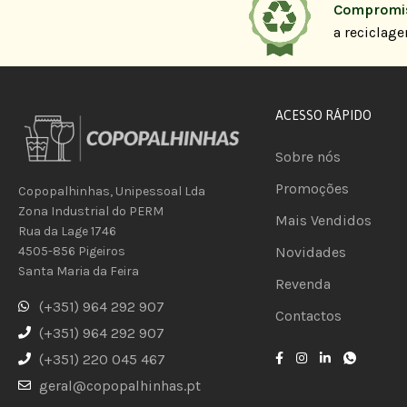
Compromis
a reciclag
ACESSO RÁPIDO
Sobre nós
Promoções
Copopalhinhas, Unipessoal Lda
Zona Industrial do PERM
Mais Vendidos
Rua da Lage 1746
Novidades
4505-856 Pigeiros
Santa Maria da Feira
Revenda
(+351) 964 292 907
Contactos
(+351) 964 292 907
(+351) 220 045 467
geral@copopalhinhas.pt