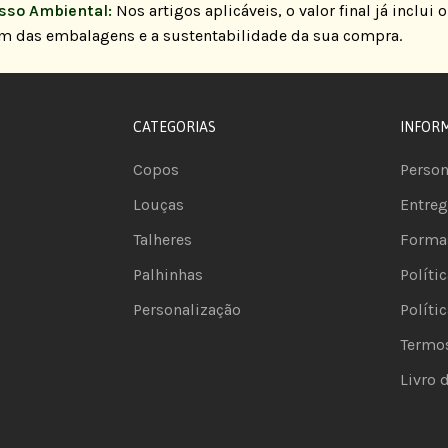
so Ambiental:
Nos artigos aplicáveis, o valor final já inclui
em das embalagens e a sustentabilidade da sua compra.
CATEGORIAS
INFOR
Copos
Person
Louças
Entreg
Talheres
Forma
Palhinhas
Políti
Personalização
Políti
Termo
Livro 