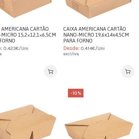
A AMERICANA CARTÃO
CAIXA AMERICANA CARTÃO
MICRO 15,2×12,1×6,5CM
NANO-MICRO 19,6x14x4,5CM
 FORNO
PARA FORNO
e:
Desde:
0.423€/Uni
0.414€/Uni
a
excl/iva
-10%