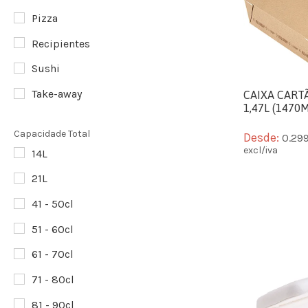
Pizza
Recipientes
Sushi
Take-away
CAIXA CART
1,47L (1470M
Capacidade Total
Desde:
0.29
excl/iva
14L
21L
41 - 50cl
51 - 60cl
61 - 70cl
71 - 80cl
81 - 90cl