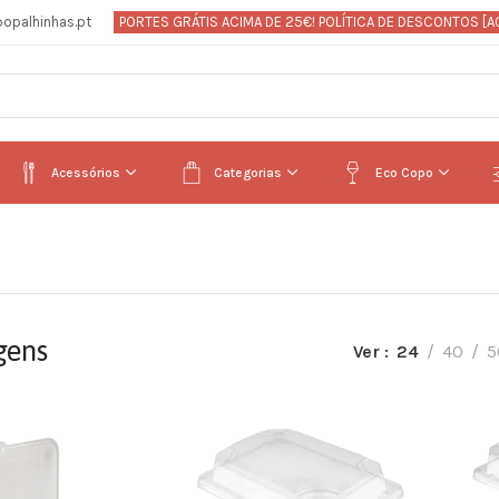
opalhinhas.pt
PORTES GRÁTIS ACIMA DE 25€! POLÍTICA DE DESCONTOS [
A
Acessórios
Categorias
Eco Copo
gens
Ver
24
40
5