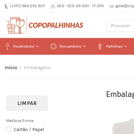
(+351) 964 292 907
SEG - SEX: 09:30H - 17:30H
geral@cop
Reutilizáveis
Descartáveis
Palhinhas
Início
Embalagens
Embala
LIMPAR
Matéria Prima
Cartão / Papel