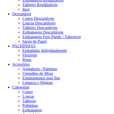
Embalagens Reutilizáveis
Talheres Reutilizáveis
Inox
Descartável
Copos Descartáveis
Louças Descartáveis
Talheres Descartáveis
Embalagens Descartáveis
Embalagens Free Plastic / Takeaway
Sacos de Papel
PALHINHAS
Embaladas Individualmente
Flexíveis
Retas
Acessórios
Agitadores / Paletinas
Utensilios de Mesa
Equipamentos para Bar
Limpeza e Higiene
Categorias
Copos
Louças
Talheres
Palhinhas
Embalagens