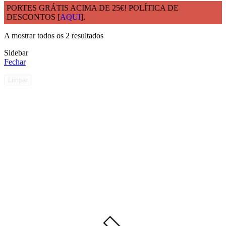
PORTES GRÁTIS ACIMA DE 25€! POLÍTICA DE
DESCONTOS [
AQUI
].
Início
Capacidade Útil
71 - 80cl
A mostrar todos os 2 resultados
Sidebar
Fechar
Limpar