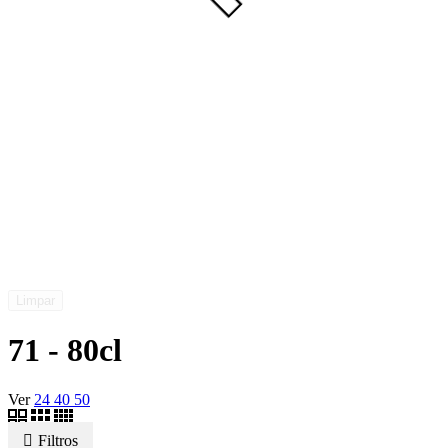
Limpar
71 - 80cl
Ver
24
40
50
Filtros