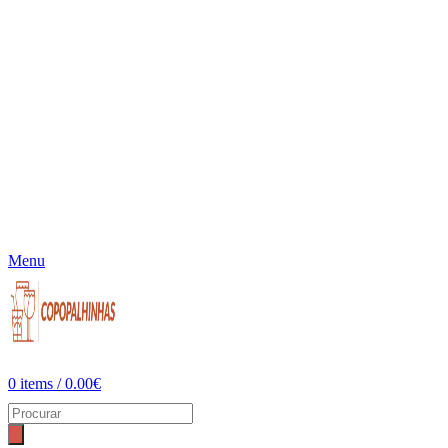
Menu
0
items
/
0.00
€