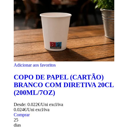
Adicionar aos favoritos
COPO DE PAPEL (CARTÃO)
BRANCO COM DIRETIVA 20CL
(200ML/7OZ)
Desde:
0.022€/Uni
excl/iva
0.024€/Uni
excl/iva
Comprar
25
dias