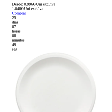
Desde:
0.996€/Uni
excl/iva
1.048€/Uni
excl/iva
Comprar
25
dias
07
horas
08
minutos
47
seg