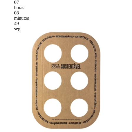
07
horas
08
minutos
47
seg