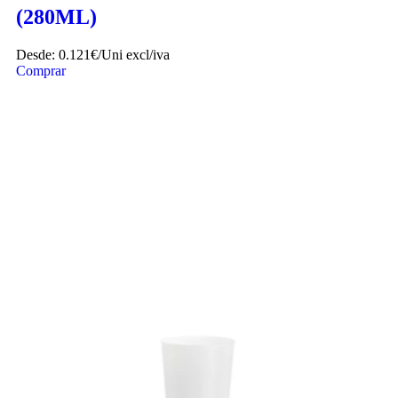
(280ML)
Desde:
0.121€/Uni
excl/iva
Comprar