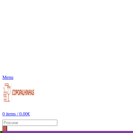
Menu
0
items
/
0.00
€