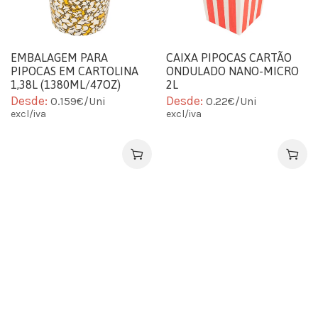
EMBALAGEM PARA
CAIXA PIPOCAS CARTÃO
PIPOCAS EM CARTOLINA
ONDULADO NANO-MICRO
1,38L (1380ML/47OZ)
2L
Desde:
Desde:
0.159€/Uni
0.22€/Uni
excl/iva
excl/iva