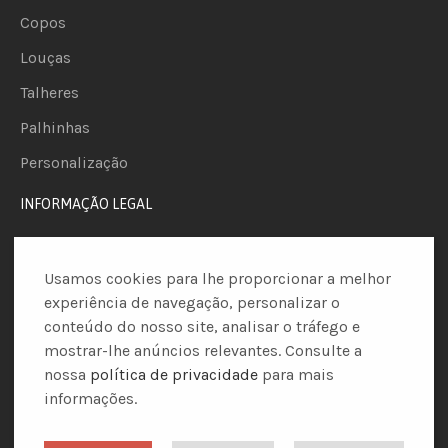
Copos
Louças
Talheres
Palhinhas
Personalização
INFORMAÇÃO LEGAL
Personalização
Usamos cookies para lhe proporcionar a melhor
Entregas
experiência de navegação, personalizar o
Formas de Pagamento
conteúdo do nosso site, analisar o tráfego e
mostrar-lhe anúncios relevantes. Consulte a
Política de Descontos
nossa
política de privacidade
para mais
Política de Privacidade
informações.
Termos e Condições