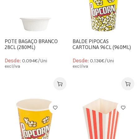
POTE BAGAÇO BRANCO
BALDE PIPOCAS
28CL (280ML)
CARTOLINA 96CL (960ML)
Desde:
Desde:
0.094€/Uni
0.136€/Uni
excl/iva
excl/iva